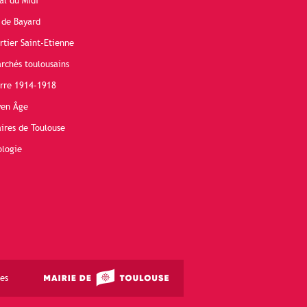
al du Midi
 de Bayard
rtier Saint-Etienne
rchés toulousains
erre 1914-1918
yen Âge
ires de Toulouse
ologie
es