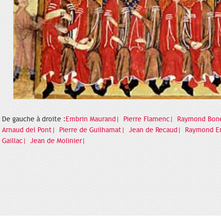
De gauche à droite :
Embrin Maurand|
Pierre Flamenc|
Raymond Bon
Arnaud del Pont|
Pierre de Guilhamat|
Jean de Recaud|
Raymond E
Gaillac|
Jean de Molinier|