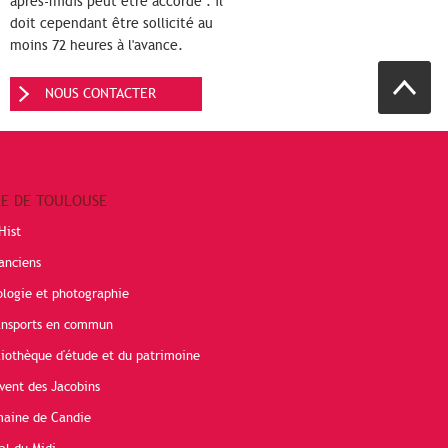
après-midis peut être accordé : il
doit cependant être sollicité au
moins 72 heures à l'avance.
NOUS CONTACTER
RE DE TOULOUSE
Hist
anciens
ologie et photographie
ransports en commun
liothèque d'étude et du patrimoine
vent des Jacobins
maine de Candie