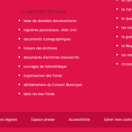
le can
la rue
LES ARCHIVES EN LIGNE
le qua
base de données documentaire
les ma
registres paroissiaux, état civil
la gu
documents iconographiques
le Mo
trésors des Archives
les ma
documents d'archives manuscrits
chron
ouvrages de bibliothèque
organisation des fonds
délibérations du Conseil Municipal
dans les bas-fonds
ns légales
Espace presse
Accessibilité
Gérer mes cooki