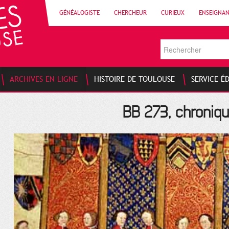
GÉNÉALOGISTE
CHERCHEUR
CURIEUX
ENSEIGNA
ARCHIVES EN LIGNE
HISTOIRE DE TOULOUSE
SERVICE É
BB 273, chronique