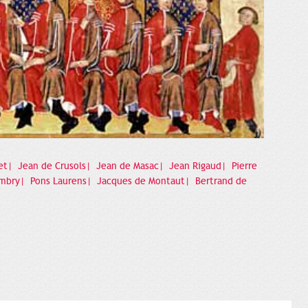
et|
Jean de Crusols|
Jean de Masac|
Jean Rigaud|
Pierre
mbry|
Pons Laurens|
Jacques de Montaut|
Bertrand de