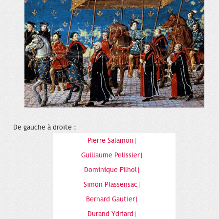
De gauche à droite :
Pierre Salamon|
Guillaume Pelissier|
Dominique Filhol|
Simon Plassensac|
Bernard Gautier|
Durand Ydriard|