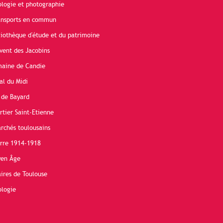
ologie et photographie
ransports en commun
liothèque d'étude et du patrimoine
vent des Jacobins
maine de Candie
al du Midi
 de Bayard
rtier Saint-Etienne
rchés toulousains
erre 1914-1918
yen Âge
ires de Toulouse
ologie