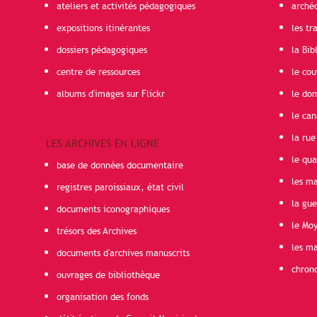
ateliers et activités pédagogiques
arché
expositions itinérantes
les t
dossiers pédagogiques
la Bib
centre de ressources
le cou
albums d'images sur Flickr
le do
le can
la rue
LES ARCHIVES EN LIGNE
le qua
base de données documentaire
les ma
registres paroissiaux, état civil
la gu
documents iconographiques
le Mo
trésors des Archives
les ma
documents d'archives manuscrits
chron
ouvrages de bibliothèque
organisation des fonds