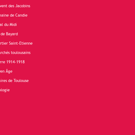
vent des Jacobins
maine de Candie
al du Midi
 de Bayard
rtier Saint-Etienne
rchés toulousains
erre 1914-1918
yen Âge
ires de Toulouse
ologie