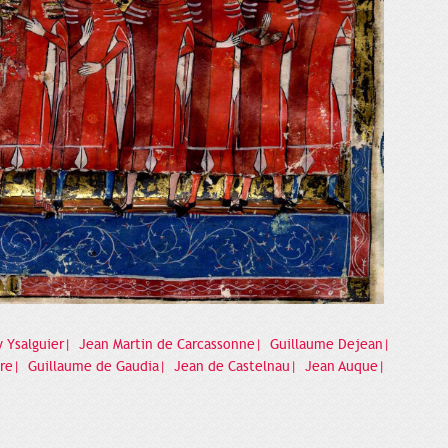
 Ysalguier|
Jean Martin de Carcassonne|
Guillaume Dejean|
ure|
Guillaume de Gaudia|
Jean de Castelnau|
Jean Auque|