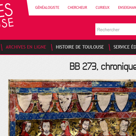
GÉNÉALOGISTE
CHERCHEUR
CURIEUX
ENSEIGNA
ARCHIVES EN LIGNE
HISTOIRE DE TOULOUSE
SERVICE É
BB 273, chroniqu