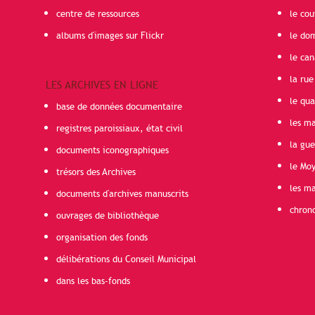
centre de ressources
le cou
albums d'images sur Flickr
le do
le can
la rue
LES ARCHIVES EN LIGNE
le qua
base de données documentaire
les ma
registres paroissiaux, état civil
la gu
documents iconographiques
le Mo
trésors des Archives
les ma
documents d'archives manuscrits
chron
ouvrages de bibliothèque
organisation des fonds
délibérations du Conseil Municipal
dans les bas-fonds