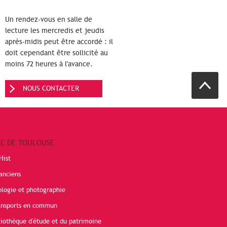
Un rendez-vous en salle de
lecture les mercredis et jeudis
après-midis peut être accordé : il
doit cependant être sollicité au
moins 72 heures à l'avance.
NOUS CONTACTER
RE DE TOULOUSE
Hist
anciens
ologie et photographie
ransports en commun
liothèque d'étude et du patrimoine