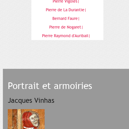
Pierre Vigolès|
Pierre de La Durantie|
Bernard Faure|
Pierre de Nogaret|
Pierre Raymond d'Auribail|
Portrait et armoiries
Jacques Vinhas