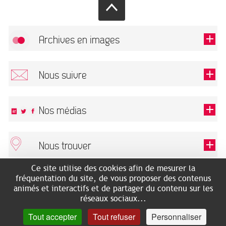
Archives en images
Autoriser
FlickR (badge) est désactivé.
Nous suivre
TOUTES LES IMAGES
Renseigner votre email pour recevoir notre lettre d'information.
Nos médias
Nous trouver
Ce champ est exigé.
OK
Ce site utilise des cookies afin de mesurer la
ARCHIVES MUNICIPALES
RECHERCHES GÉNÉALOGIQUES
fréquentation du site, de vous proposer des contenus
2 rue des Archives
NOUS CONNAÎTRE
animés et interactifs et de partager du contenu sur les
SERVICE ÉDUCATIF
31500 Toulouse
réseaux sociaux...
LES ARCHIVES EN LIGNE
Accès mobilité réduite :
Tout accepter
Tout refuser
Personnaliser
HISTOIRE DE TOULOUSE
7 avenue de Bellevue