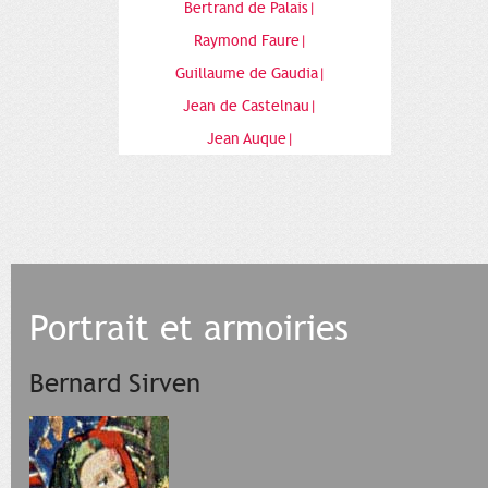
Bertrand de Palais|
Raymond Faure|
Guillaume de Gaudia|
Jean de Castelnau|
Jean Auque|
Portrait et armoiries
Bernard Sirven