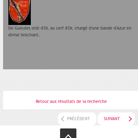
De Gueules orlé d'Or, au cerf d'Or, chargé d'une bande d'Azur en
divise brochant.
Retour aux résultats de la recherche
PRÉCÉDENT
SUIVANT