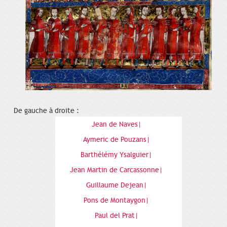
De gauche à droite :
Jean de Naves|
Aymeric de Pouzans|
Barthélémy Ysalguier|
Jean Martin de Carcassonne|
Guillaume Dejean|
Pons de Montaygon|
Paul del Prat|