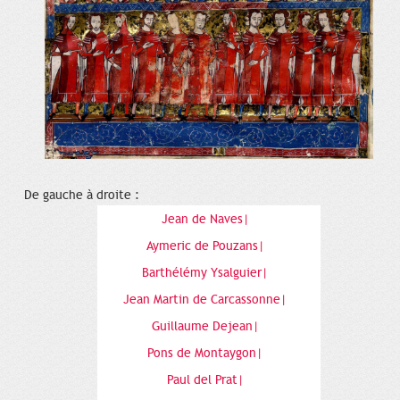
De gauche à droite :
Jean de Naves|
Aymeric de Pouzans|
Barthélémy Ysalguier|
Jean Martin de Carcassonne|
Guillaume Dejean|
Pons de Montaygon|
Paul del Prat|