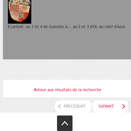
Ecartelé, au 1 et 4 de Gueules à... au 2 et 3 d'Or, au chef d'Azur.
Retour aux résultats de la recherche
PRÉCÉDENT
SUIVANT