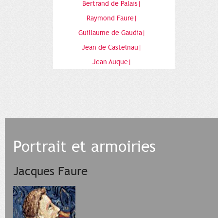
Bertrand de Palais|
Raymond Faure|
Guillaume de Gaudia|
Jean de Castelnau|
Jean Auque|
Portrait et armoiries
Jacques Faure