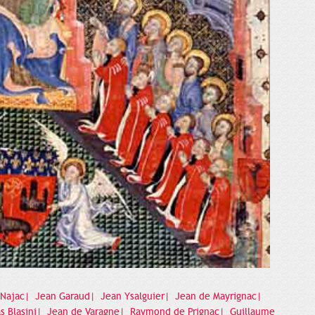
 Najac|
Jean Garaud|
Jean Ysalguier|
Jean de Mayrignac|
s Blasini|
Jean de Varagne|
Raymond de Prignac|
Guillaume