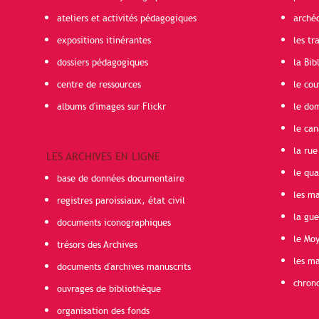
ateliers et activités pédagogiques
arché
expositions itinérantes
les t
dossiers pédagogiques
la Bib
centre de ressources
le cou
albums d'images sur Flickr
le do
le can
la rue
LES ARCHIVES EN LIGNE
le qua
base de données documentaire
les ma
registres paroissiaux, état civil
la gu
documents iconographiques
le Mo
trésors des Archives
les ma
documents d'archives manuscrits
chron
ouvrages de bibliothèque
organisation des fonds