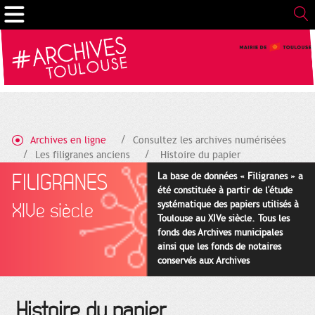
Gestion de vos préférences sur les cookies
Archives en ligne
Consultez les archives numérisées
Les filigranes anciens
Histoire du papier
FILIGRANES
La base de données « Filigranes » a
été constituée à partir de l'étude
systématique des papiers utilisés à
XIVe siècle
Toulouse au XIVe siècle. Tous les
fonds des Archives municipales
ainsi que les fonds de notaires
conservés aux Archives
départementales pour cette
période ont été utilisés en priorité.
Histoire du papier