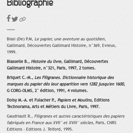
Bibliographie
Biasi (De) P.M,
Le papier, une aventure au quotidien
,
Gallimard, Découvertes Gallimard Histoire, n°369, Evreux,
1999.
Blasselle B.,
Histoire du livre
, Gallimard, Découvertes
Gallimard Histoire, n°321, Paris, 1997, 2 tomes.
Briquet C.-M.,
Les Filigranes. Dictionnaire historique des
marques du papier dès leur apparition vers 1282 jusqu'en 1600
,
G CORG-OLMS, 2° édition, 1991, 4 volumes.
Doisy M.-A. et Fulacher P.,
Papiers et Moulins,
Editions
Technorama, Arts et Métiers du Livre, Paris, 1997.
Gaudriault R.,
Filigranes et autres caractéristiques des papiers
fabriqués en France aux XVII° et XVIII° siècles
, Paris, CNRS
Editions - Editions J. Telford, 1995.