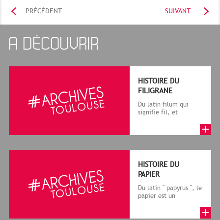
PRÉCÉDENT
SUIVANT
A DÉCOUVRIR
HISTOIRE DU
FILIGRANE
Du latin filum qui
signifie fil, et
granum, grain, le
terme désigne, dans
le cadre de la f...
HISTOIRE DU
PAPIER
Du latin " papyrus ", le
papier est un
matériau fabriqué
avec des fibres
végétales réduite...