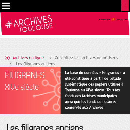
Gestion de vos préférences sur les cookies
Archives en ligne
Consultez les archives numérisées
Les filigranes anciens
FILIGRANES
La base de données « Filigranes » a
été constituée à partir de l'étude
systématique des papiers utilisés à
XIVe siècle
Toulouse au XIVe siècle. Tous les
fonds des Archives municipales
ainsi que les fonds de notaires
conservés aux Archives
départementales pour cette
période ont été utilisés en priorité.
Les filigranes anciens