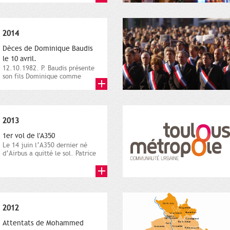
2014
Dèces de Dominique Baudis
le 10 avril.
12.10.1982. P. Baudis présente
son fils Dominique comme
successeur. Place de
Toulouse,...
2013
1er vol de l'A350
Le 14 juin l’A350 dernier né
d’Airbus a quitté le sol. Patrice
Nin, Photographie...
2012
Attentats de Mohammed