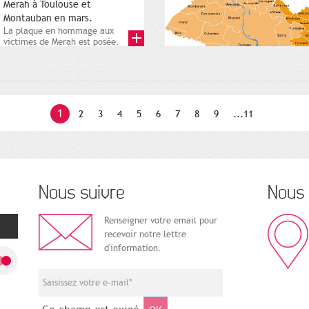
Merah à Toulouse et
Montauban en mars.
La plaque en hommage aux
victimes de Merah est posée.
Square Charles-de-Gaulle. 25...
1
2
3
4
5
6
7
8
9
...11
Nous suivre
Nous 
Renseigner votre email pour
recevoir notre lettre
d'information.