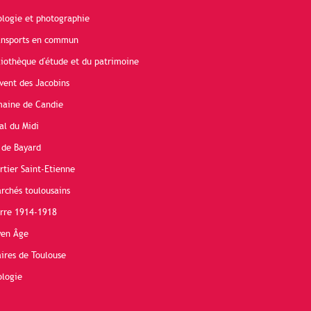
ologie et photographie
ransports en commun
liothèque d'étude et du patrimoine
vent des Jacobins
maine de Candie
al du Midi
 de Bayard
rtier Saint-Etienne
rchés toulousains
erre 1914-1918
yen Âge
ires de Toulouse
ologie