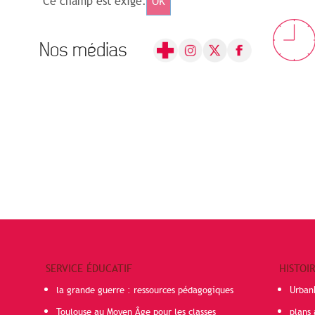
Ce champ est exigé.
OK
Nos médias
SERVICE ÉDUCATIF
HISTOI
la grande guerre : ressources pédagogiques
Urban
Toulouse au Moyen Âge pour les classes
plans 