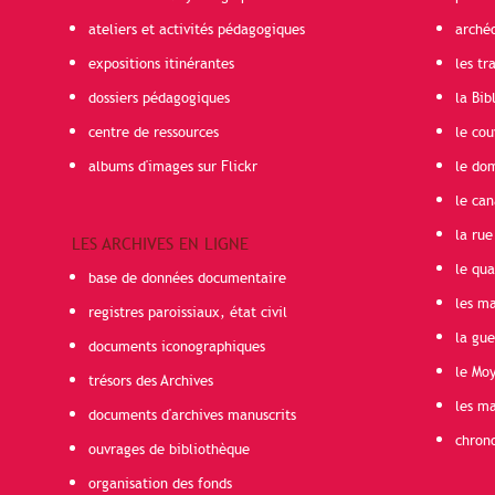
ateliers et activités pédagogiques
arché
expositions itinérantes
les t
dossiers pédagogiques
la Bib
centre de ressources
le cou
albums d'images sur Flickr
le do
le can
la rue
LES ARCHIVES EN LIGNE
le qua
base de données documentaire
les ma
registres paroissiaux, état civil
la gu
documents iconographiques
le Mo
trésors des Archives
les ma
documents d'archives manuscrits
chron
ouvrages de bibliothèque
organisation des fonds