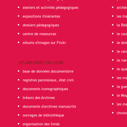
ateliers et activités pédagogiques
arché
expositions itinérantes
les t
dossiers pédagogiques
la Bib
centre de ressources
le cou
albums d'images sur Flickr
le do
le can
la rue
LES ARCHIVES EN LIGNE
le qua
base de données documentaire
les ma
registres paroissiaux, état civil
la gu
documents iconographiques
le Mo
trésors des Archives
les ma
documents d'archives manuscrits
chron
ouvrages de bibliothèque
organisation des fonds