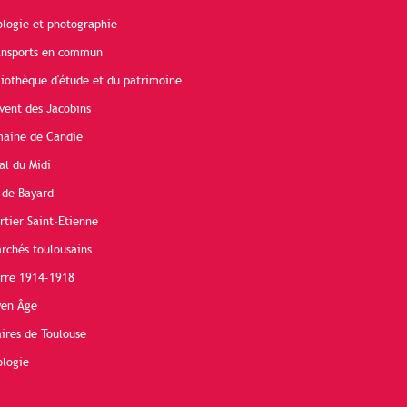
ologie et photographie
ransports en commun
liothèque d'étude et du patrimoine
vent des Jacobins
maine de Candie
al du Midi
 de Bayard
rtier Saint-Etienne
rchés toulousains
erre 1914-1918
yen Âge
ires de Toulouse
ologie