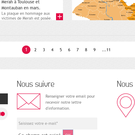
Merah à Toulouse et
Montauban en mars.
La plaque en hommage aux
victimes de Merah est posée.
Square Charles-de-Gaulle. 25...
1
2
3
4
5
6
7
8
9
...11
Nous suivre
Nous 
Renseigner votre email pour
recevoir notre lettre
d'information.