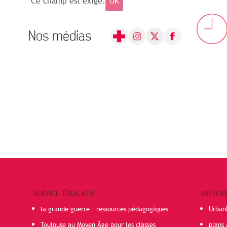
Ce champ est exigé.
OK
Nos médias
SERVICE ÉDUCATIF
HISTOI
la grande guerre : ressources pédagogiques
Urban
Toulouse au Moyen Âge pour les classes
plans 