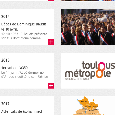
2014
Dèces de Dominique Baudis
le 10 avril.
12.10.1982. P. Baudis présente
son fils Dominique comme
successeur. Place de
Toulouse,...
2013
1er vol de l'A350
Le 14 juin l’A350 dernier né
d’Airbus a quitté le sol. Patrice
Nin, Photographie...
2012
Attentats de Mohammed