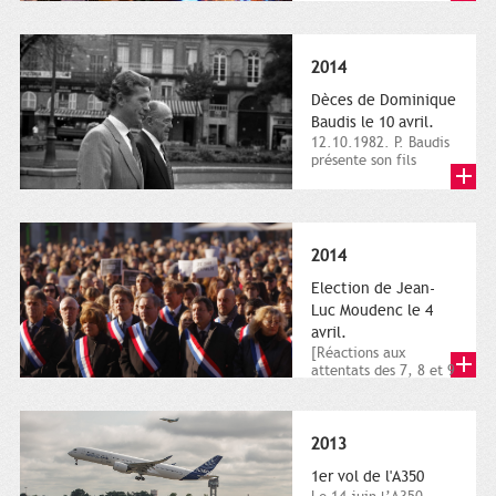
dimanche 21 et 22
novembre,...
2014
Dèces de Dominique
Baudis le 10 avril.
12.10.1982. P. Baudis
présente son fils
Dominique comme
successeur. Place de
Toulouse,...
2014
Election de Jean-
Luc Moudenc le 4
avril.
[Réactions aux
attentats des 7, 8 et 9
janvier 2015]. Place
du Capitole. 8
janvier...
2013
1er vol de l'A350