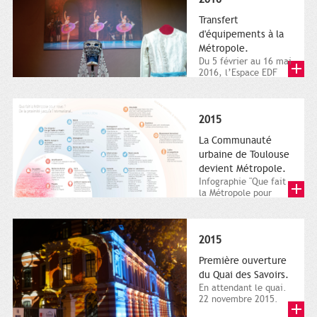
Transfert
d'équipements à la
Métropole.
Du 5 février au 16 mai
2016, l’Espace EDF
Bazacle, le Théâtre et
l’Orchestre national...
2015
La Communauté
urbaine de Toulouse
devient Métropole.
Infographie "Que fait
la Métropole pour
nous ? De la proximité
jusqu'à...
2015
Première ouverture
du Quai des Savoirs.
En attendant le quai.
22 novembre 2015.
Les samedi et