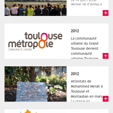
Le 14 juin l’A350
dernier né d’Airbus a
quitté le sol. Patrice
Nin, Photographie...
2012
La communauté
urbaine du Grand
Toulouse devient
communauté
urbaine Toulouse
Le nouveau logotype
de Toulouse
Métropole,
2012
représentant l'anneau
de Moëbius.
Attentats de
Mohammed Merah à
Toulouse et
Montauban en mars.
La plaque en
hommage aux
victimes de Merah est