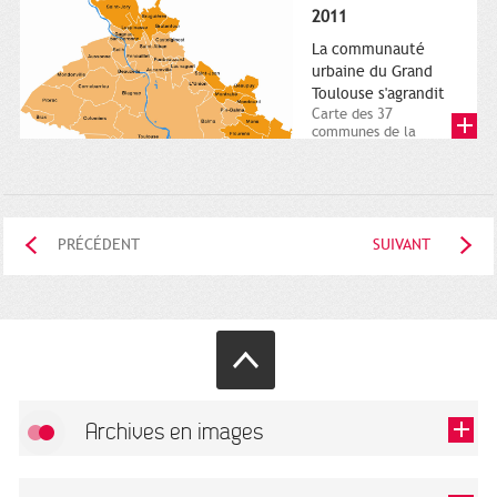
posée. Square
2011
Charles-de-Gaulle.
25...
La communauté
urbaine du Grand
Toulouse s'agrandit
Carte des 37
communes de la
communauté urbaine.
2011. Infographistes
de la Direction de...
PRÉCÉDENT
SUIVANT
Archives en images
Autoriser
FlickR (badge) est désactivé.