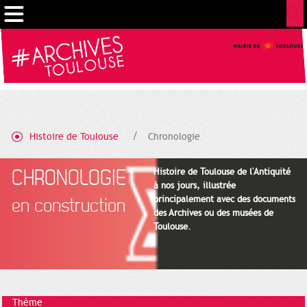
Gestion de vos préférences sur les cookies
Histoire de Toulouse
Chronologie
CHRONOLOGIE
Histoire de Toulouse de l'Antiquité
à nos jours, illustrée
principalement avec des documents
en construction
des Archives ou des musées de
Toulouse.
Thème