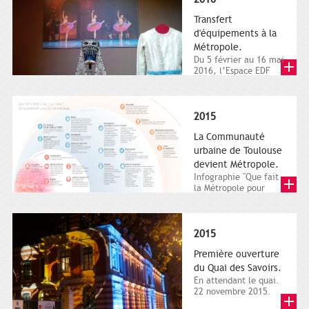
Transfert
d'équipements à la
Métropole.
Du 5 février au 16 mai
2016, l’Espace EDF
Bazacle, le Théâtre et
l’Orchestre national...
2015
La Communauté
urbaine de Toulouse
devient Métropole.
Infographie "Que fait
la Métropole pour
nous ? De la proximité
jusqu'à...
2015
Première ouverture
du Quai des Savoirs.
En attendant le quai.
22 novembre 2015.
Les samedi et