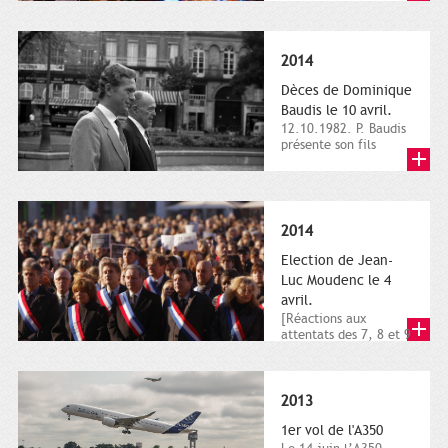
dimanche 21 et 22
novembre,...
2014
Dèces de Dominique
Baudis le 10 avril.
12.10.1982. P. Baudis
présente son fils
Dominique comme
successeur. Place de
Toulouse,...
2014
Election de Jean-
Luc Moudenc le 4
avril.
[Réactions aux
attentats des 7, 8 et 9
janvier 2015]. Place
du Capitole. 8
janvier...
2013
1er vol de l'A350