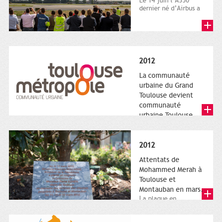
Le 14 juin l’A350
dernier né d’Airbus a
quitté le sol. Patrice
Nin, Photographie...
2012
La communauté
urbaine du Grand
Toulouse devient
communauté
urbaine Toulouse
Le nouveau logotype
de Toulouse
Métropole,
2012
représentant l'anneau
de Moëbius.
Attentats de
Mohammed Merah à
Toulouse et
Montauban en mars.
La plaque en
hommage aux
victimes de Merah est