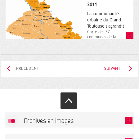
posée. Square
2011
Charles-de-Gaulle.
25...
La communauté
urbaine du Grand
Toulouse s'agrandit
Carte des 37
communes de la
communauté urbaine.
2011. Infographistes
de la Direction de...
PRÉCÉDENT
SUIVANT
Archives en images
Autoriser
FlickR (badge) est désactivé.