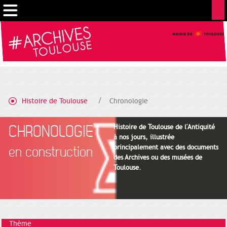
Gestion de vos préférences sur les cookies
Histoire de Toulouse
Chronologie
CHRONOLOGIE
Histoire de Toulouse de l'Antiquité
à nos jours, illustrée
principalement avec des documents
en construction
des Archives ou des musées de
Toulouse.
Thème