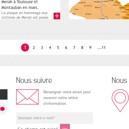
Merah à Toulouse et
Montauban en mars.
La plaque en hommage aux
victimes de Merah est posée.
Square Charles-de-Gaulle. 25...
1
2
3
4
5
6
7
8
9
...11
Nous suivre
Nous 
Renseigner votre email pour
recevoir notre lettre
d'information.