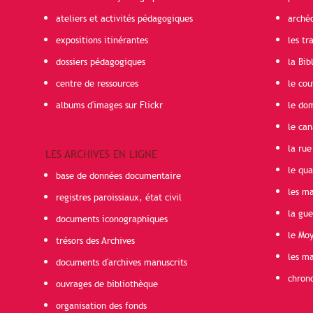
ateliers et activités pédagogiques
arché
expositions itinérantes
les t
dossiers pédagogiques
la Bib
centre de ressources
le cou
albums d'images sur Flickr
le do
le can
la rue
LES ARCHIVES EN LIGNE
le qua
base de données documentaire
les ma
registres paroissiaux, état civil
la gu
documents iconographiques
le Mo
trésors des Archives
les ma
documents d'archives manuscrits
chron
ouvrages de bibliothèque
organisation des fonds