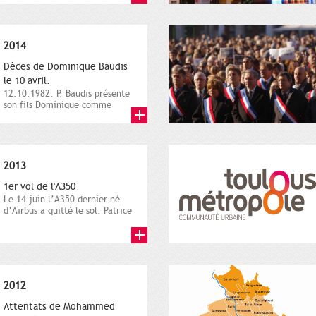
2014
Dèces de Dominique Baudis
le 10 avril.
12.10.1982. P. Baudis présente
son fils Dominique comme
successeur. Place de
Toulouse,...
2013
1er vol de l'A350
Le 14 juin l’A350 dernier né
d’Airbus a quitté le sol. Patrice
Nin, Photographie...
2012
Attentats de Mohammed