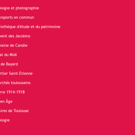
ologie et photographie
ransports en commun
liothèque d'étude et du patrimoine
vent des Jacobins
maine de Candie
al du Midi
 de Bayard
rtier Saint-Etienne
rchés toulousains
erre 1914-1918
yen Âge
ires de Toulouse
ologie