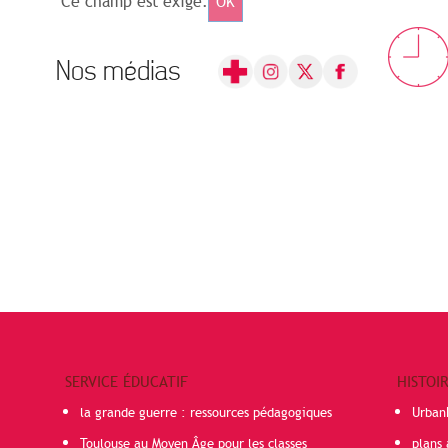
Ce champ est exigé.
OK
Nos médias
SERVICE ÉDUCATIF
HISTOI
la grande guerre : ressources pédagogiques
Urban
Toulouse au Moyen Âge pour les classes
plans 