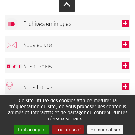
Archives en images
Autoriser
FlickR (badge) est désactivé.
Nous suivre
TOUTES LES IMAGES
Renseigner votre email pour recevoir notre lettre d'information.
Nos médias
Nous trouver
Ce champ est exigé.
OK
Ce site utilise des cookies afin de mesurer la
ARCHIVES MUNICIPALES
RECHERCHES GÉNÉALOGIQUES
fréquentation du site, de vous proposer des contenus
2 rue des Archives
NOUS CONNAÎTRE
animés et interactifs et de partager du contenu sur les
SERVICE ÉDUCATIF
31500 Toulouse
réseaux sociaux...
LES ARCHIVES EN LIGNE
Accès mobilité réduite :
Tout accepter
Tout refuser
Personnaliser
HISTOIRE DE TOULOUSE
7 avenue de Bellevue