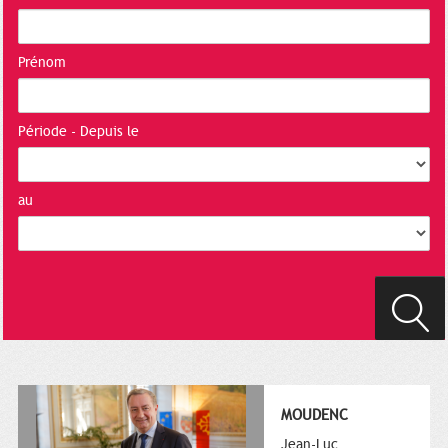
Prénom
Période - Depuis le
au
MOUDENC
Jean-Luc