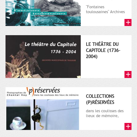
"Fontaines
toulousaines" Archives
Municipales de
Toulouse, 2003
LE THÉÂTRE DU
CAPITOLE (1736-
2004)
COLLECTIONS
(P)RÉSERVÉES
dans les coulisses des
lieux de mémoire,
2006.