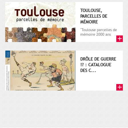
TOULOUSE,
PARCELLES DE
MÉMOIRE
"Toulouse parcelles de
mémoire 2000 ans
d'histoire urbaine au
regard de 8 siècles
d'archiv...
DRÔLE DE GUERRE
!? : CATALOGUE
DES C...