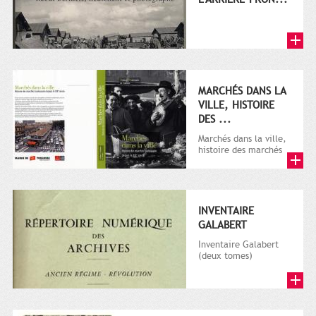
MARCHÉS DANS LA
VILLE, HISTOIRE
DES ...
Marchés dans la ville,
histoire des marchés
toulousains depuis
XIXe siècle", Archives
muni...
INVENTAIRE
GALABERT
Inventaire Galabert
(deux tomes)