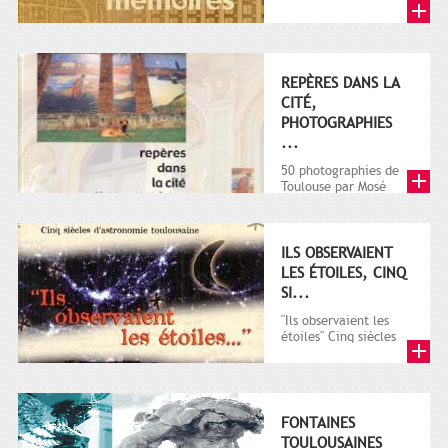
REPÈRES DANS LA
CITÉ,
PHOTOGRAPHIES
...
50 photographies de
Toulouse par Mosé
Biagio Moliterni
ILS OBSERVAIENT
LES ÉTOILES, CINQ
SI...
"Ils observaient les
étoiles" Cinq siècles
d'astronomie
toulousaine Archives
Municipales d...
FONTAINES
TOULOUSAINES