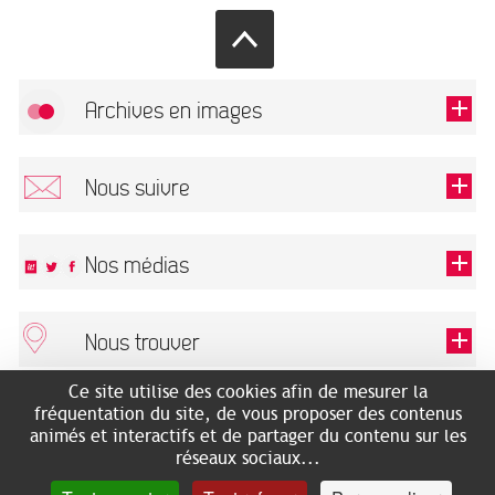
Archives en images
Autoriser
FlickR (badge) est désactivé.
Nous suivre
TOUTES LES IMAGES
Renseigner votre email pour recevoir notre lettre d'information.
Nos médias
Nous trouver
Ce champ est exigé.
OK
Ce site utilise des cookies afin de mesurer la
ARCHIVES MUNICIPALES
RECHERCHES GÉNÉALOGIQUES
fréquentation du site, de vous proposer des contenus
2 rue des Archives
NOUS CONNAÎTRE
animés et interactifs et de partager du contenu sur les
SERVICE ÉDUCATIF
31500 Toulouse
réseaux sociaux...
LES ARCHIVES EN LIGNE
Accès mobilité réduite :