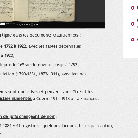
 ligne
dans les documents traditionnels :
 de
1792 à 1922
, avec les tables décennales
 à 1922
,
e
depuis le 16
siècle environ jusqu'à 1792,
lation (1790-1831, 1872-1911), avec lacunes.
nts sont numérisés et peuvent vous être utiles
istres numérisés
à Guerre 1914-1918 ou à Finances,
on de juifs changeant de nom
,
64-1884 = 41 registres : quelques lacunes, listes par canton,
6,