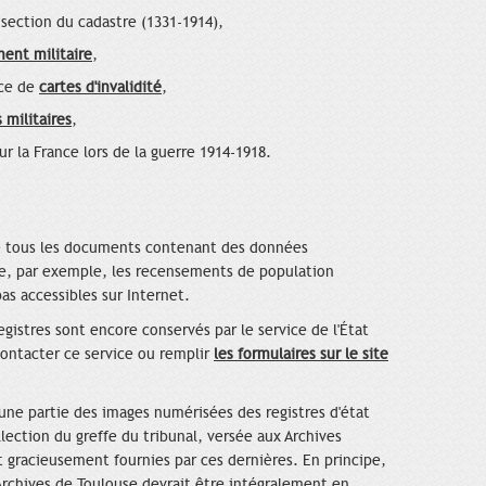
 section du cadastre (1331-1914),
ent militaire
,
nce de
cartes d'invalidité
,
 militaires
,
r la France lors de la guerre 1914-1918.
 de tous les documents contenant des données
lle, par exemple, les recensements de population
as accessibles sur Internet.
egistres sont encore conservés par le service de l'État
 contacter ce service ou remplir
les formulaires sur le site
une partie des images numérisées des registres d'état
ection du greffe du tribunal, versée aux Archives
gracieusement fournies par ces dernières. En principe,
 Archives de Toulouse devrait être intégralement en