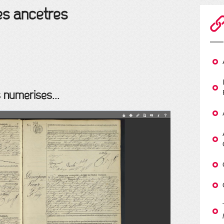
es ancêtres
 numérisés...