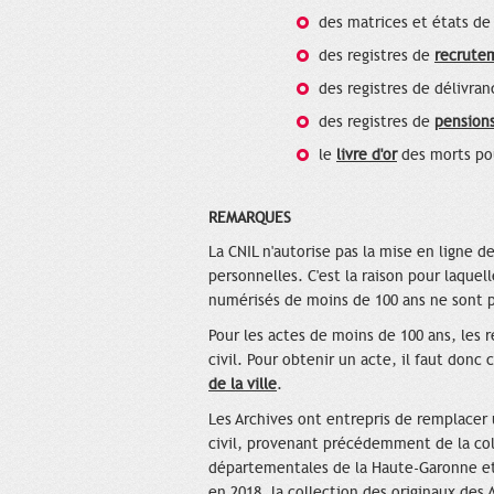
des matrices et états de
des registres de
recrutem
des registres de délivra
des registres de
pensions
le
livre d'or
des morts pou
REMARQUES
La CNIL n'autorise pas la mise en ligne
personnelles. C'est la raison pour laque
numérisés de moins de 100 ans ne sont p
Pour les actes de moins de 100 ans, les r
civil. Pour obtenir un acte, il faut donc
de la ville
.
Les Archives ont entrepris de remplacer 
civil, provenant précédemment de la coll
départementales de la Haute-Garonne et 
en 2018, la collection des originaux des