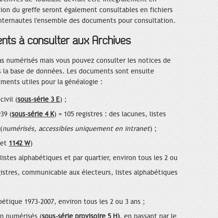
tion du greffe seront également consultables en fichiers
x internautes l'ensemble des documents pour consultation.
ents à consulter aux Archives
as numérisés mais vous pouvez consulter les notices de
ns la base de données. Les documents sont ensuite
ments utiles pour la généalogie :
ivil (
sous-série 3 E
) ;
39 (
sous-série 4 K
) = 105 registres : des lacunes, listes
(
numérisés, accessibles uniquement en intranet
) ;
et
1142 W
)
 listes alphabétiques et par quartier, environ tous les 2 ou
egistres, communicable aux électeurs, listes alphabétiques
étique 1973-2007, environ tous les 2 ou 3 ans ;
n numérisés (
sous-série provisoire 5 H)
, en passant par le