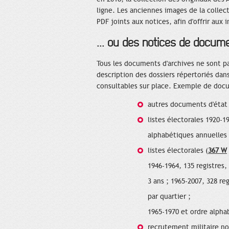
ligne. Les anciennes images de la collec
PDF joints aux notices, afin d'offrir au
... ou des notices de docum
Tous les documents d'archives ne sont p
description des dossiers répertoriés da
consultables sur place. Exemple de docu
autres documents d'état c
listes électorales 1920-19
alphabétiques annuelles 
listes électorales (
367 W
1946-1964, 135 registres,
3 ans ; 1965-2007, 328 r
par quartier ;
1965-1970 et ordre alphab
recrutement militaire no