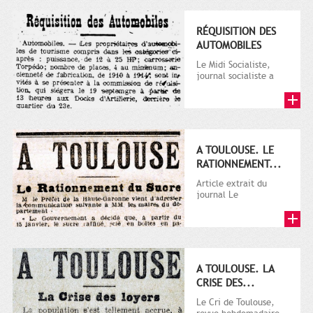
RÉQUISITION DES
AUTOMOBILES
Le Midi Socialiste,
journal socialiste a
été fondé en 1908 par
Vincent Auriol, né à...
A TOULOUSE. LE
RATIONNEMENT...
Article extrait du
journal Le
Télégramme.
A TOULOUSE. LA
CRISE DES...
Le Cri de Toulouse,