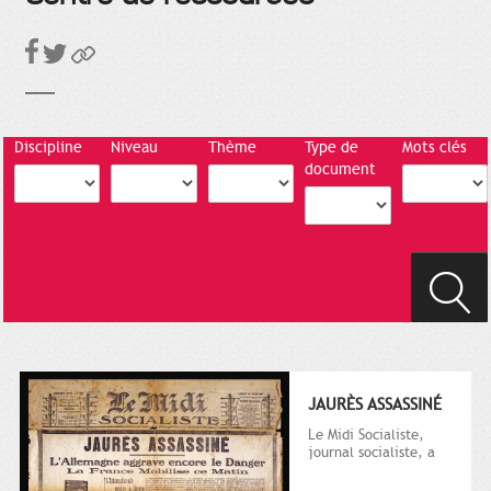
Discipline
Niveau
Thème
Type de
Mots clés
document
JAURÈS ASSASSINÉ
Le Midi Socialiste,
journal socialiste, a
été fondé en 1908 par
Vincent Auriol, né à...