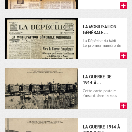
LA MOBILISATION
GÉNÉRALE...
La Dépêche du Midi.
Le premier numéro de
La Dépêche de
Toulouse paraît le 2
octobre...
LA GUERRE DE
1914 À...
Cette carte postale
s'inscrit dans la sous-
série 9 Fi comprenant
plusieurs milliers de...
LA GUERRE 1914 À