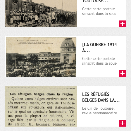
TOULOUSE....
Cette carte postale
s'inscrit dans la sous-
série 9 Fi comprenant
plusieurs milliers de...
[LA GUERRE 1914
À...
Cette carte postale
s'inscrit dans la sous-
série 9 Fi comprenant
plusieurs milliers de...
LES RÉFUGIÉS
BELGES DANS LA...
Le Cri de Toulouse,
revue hebdomadaire
satirique apparut en
1906 tout d'abord,
puis...