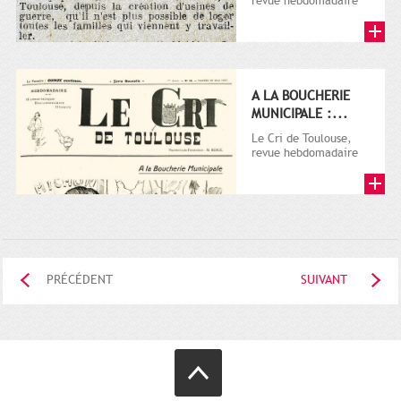
revue hebdomadaire
satirique, apparut en
1906 tout d'abord,
puis...
A LA BOUCHERIE
MUNICIPALE :...
Le Cri de Toulouse,
revue hebdomadaire
satirique, apparut en
1906 tout d'abord,
puis...
PRÉCÉDENT
SUIVANT