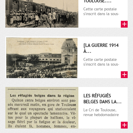
TOULOUSE....
Cette carte postale
s'inscrit dans la sous-
série 9 Fi comprenant
plusieurs milliers de...
[LA GUERRE 1914
À...
Cette carte postale
s'inscrit dans la sous-
série 9 Fi comprenant
plusieurs milliers de...
LES RÉFUGIÉS
BELGES DANS LA...
Le Cri de Toulouse,
revue hebdomadaire
satirique apparut en
1906 tout d'abord,
puis...