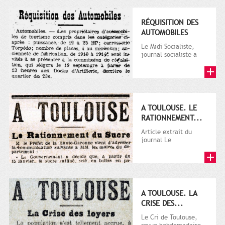
RÉQUISITION DES
AUTOMOBILES
Le Midi Socialiste,
journal socialiste a
été fondé en 1908 par
Vincent Auriol, né à...
A TOULOUSE. LE
RATIONNEMENT...
Article extrait du
journal Le
Télégramme.
A TOULOUSE. LA
CRISE DES...
Le Cri de Toulouse,