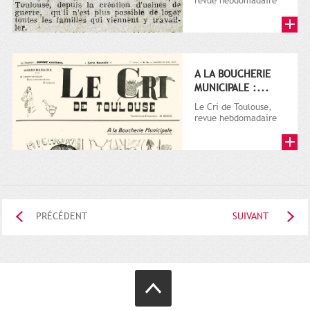
revue hebdomadaire
satirique, apparut en
1906 tout d'abord,
puis...
A LA BOUCHERIE
MUNICIPALE :...
Le Cri de Toulouse,
revue hebdomadaire
satirique, apparut en
1906 tout d'abord,
puis...
PRÉCÉDENT
SUIVANT