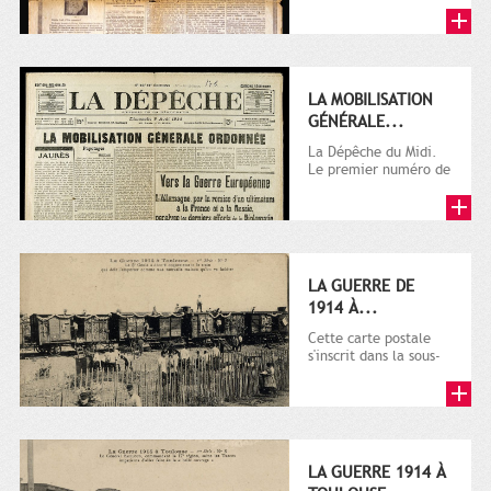
LA MOBILISATION
GÉNÉRALE...
La Dépêche du Midi.
Le premier numéro de
La Dépêche de
Toulouse paraît le 2
octobre...
LA GUERRE DE
1914 À...
Cette carte postale
s'inscrit dans la sous-
série 9 Fi comprenant
plusieurs milliers de...
LA GUERRE 1914 À