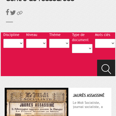
Discipline
Niveau
Thème
Type de
Mots clés
document
JAURÈS ASSASSINÉ
Le Midi Socialiste,
journal socialiste, a
été fondé en 1908 par
Vincent Auriol, né à...