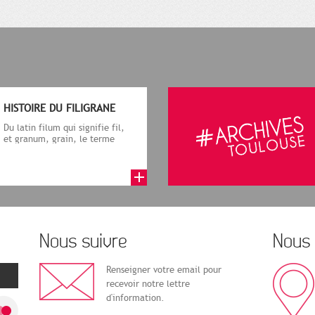
HISTOIRE DU FILIGRANE
Du latin filum qui signifie fil,
et granum, grain, le terme
désigne, dans le cadre de la f...
Nous suivre
Nous 
Renseigner votre email pour
recevoir notre lettre
d'information.