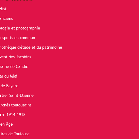
Hist
anciens
ologie et photographie
ransports en commun
liothèque d'étude et du patrimoine
vent des Jacobins
maine de Candie
al du Midi
 de Bayard
rtier Saint-Etienne
rchés toulousains
erre 1914-1918
yen Âge
ires de Toulouse