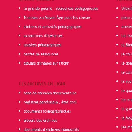
la grande guerre : ressources pédagogiques
Urban
Toulouse au Moyen Âge pour les classes
plans 
ateliers et activités pédagogiques
arché
expositions itinérantes
les t
dossiers pédagogiques
la Bib
centre de ressources
le cou
albums d'images sur Flickr
le do
le can
la rue
LES ARCHIVES EN LIGNE
le qua
base de données documentaire
les ma
registres paroissiaux, état civil
la gu
documents iconographiques
le Mo
trésors des Archives
les ma
documents d'archives manuscrits