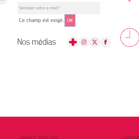
Ce champ est exigé.
OK
Nos médias
SERVICE ÉDUCATIF
HISTOI