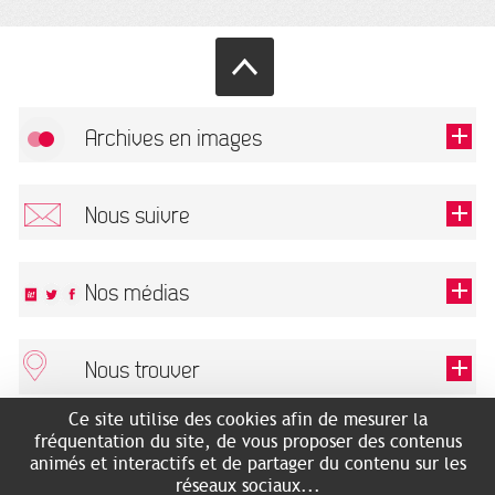
Archives en images
Autoriser
FlickR (badge) est désactivé.
Nous suivre
TOUTES LES IMAGES
Renseigner votre email pour recevoir notre lettre d'information.
Nos médias
Nous trouver
Ce champ est exigé.
OK
Ce site utilise des cookies afin de mesurer la
ARCHIVES MUNICIPALES
RECHERCHES GÉNÉALOGIQUES
fréquentation du site, de vous proposer des contenus
2 rue des Archives
NOUS CONNAÎTRE
animés et interactifs et de partager du contenu sur les
SERVICE ÉDUCATIF
31500 Toulouse
réseaux sociaux...