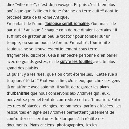
dire “ville rose”, c’est déjà voyager. Et puis c’est bien plus
poétique que “ville en brique foraine en terre cuite” dont le
procédé date de la Rome Antique.
En parlant de Rome,
Toulouse serait romaine
. Oui,
mais “de
partout” ? Antique à chaque coin de rue diraient certains ! Il
suffirait de gratter un peu le trottoir pour tomber sur un
temple, ou sur un bout de forum. En réalité, l’Antiquité
toulousaine se trouve essentiellement sous terre,
fragmentée, discrète. Cela n’empêche personne d’en parler
avec de grands gestes, et de
suivre les fouilles
avec le plus
grand des plaisirs.
Et puis il y a les rues, que l’on croit éternelles. “Cette rue a
toujours été là
!” Faut vous dire, Monsieur, que chez ces gens-
là on affirme avec aplomb. Il suffit de regarder les
plans
d’urbanisme
que nous conservons aux Archives qui, eux,
peuvent se permettent de contredire cette affirmation. Entre
les rues déplacées, élargies, renommées, parfois effacées. Les
ressources en ligne des Archives permettent justement de
confronter ces certitudes folkloriques à la réalité des
documents. Plans anciens,
photographies
,
textes