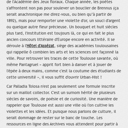
de l'Académie des Jeux floraux. Chaque année, les poètes
s'affrontent non pas pour soulever un bouclier de Brennus (ça
serait anachronique me direz-vous, ou bien qu’à partir de
1892), mais pour remporter une violette d'or, un souci d'argent
ou quelque autre fleur précieuse. Un bouquet et huit siècles
plus tard, l'institution est toujours là, ce qui en fait le plus
ancien concours littéraire d'Europe encore en activité. Il se
déroule à l'
Hôtel d'Assézat
, siège des académies toulousaines
qui rappelle ô combien les arts et les sciences ont façonné la
ville. Pour retrouver les traces de cette Toulouse savante, où
même Pantagruel « apprit fort bien à danser et à jouer de
l'épée à deux mains, comme c'est la coutume des étudiants de
cette université », il vous suffit d'ouvrir Urban-Hist !
Car Palladia Tolosa n'est pas seulement une formule inscrite
sur un maillot collector. C'est un surnom hérité de plusieurs
siècles de savoirs, de poésie et de curiosité. Une manière de
rappeler que Toulouse est aussi une ville où l'on cultive les
violettes et les idées. Et puisque nous parlons de culture, il
serait dommage de rester sur le banc de touche. Les
ressources en ligne des Archives vous attendent pour partir à