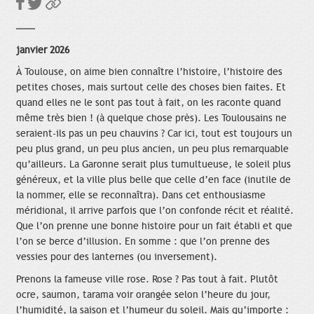
janvier 2026
À Toulouse, on aime bien
connaître l’histoire, l’histoire des
petites choses, mais surtout celle des choses bien faites. Et
quand elles ne le sont pas tout à fait, on les raconte quand
même très bien ! (à quelque chose près). Les Toulousains ne
seraient-ils pas un peu chauvins ? Car ici, tout est toujours un
peu plus grand, un peu plus ancien, un peu plus remarquable
qu’ailleurs. La Garonne serait plus tumultueuse, le soleil plus
généreux, et la ville plus belle que celle d’en face (inutile de
la nommer, elle se reconnaîtra). Dans cet enthousiasme
méridional, il arrive parfois que l’on confonde récit et réalité.
Que l’on prenne une bonne histoire pour un fait établi et que
l’on se berce d’illusion. En somme : que l’on prenne des
vessies pour des lanternes (ou inversement).
Prenons la fameuse ville rose. Rose ? Pas tout à fait. Plutôt
ocre, saumon, tarama voir orangée selon l’heure du jour,
l’humidité, la saison et l’humeur du soleil. Mais qu’importe :