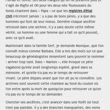
Florian et Olivio. Les deux frangins qu’on ne présente plus (il
s’agit de Bigflo et Oli pour les deux néo Toulousains du
fond) chantent dans « Papa » ce que les
registres d'état
civil
n'écriront jamais : y a pas de bons pères, y a que des
hommes qui font de leur mieux. Derrière chaque ancêtre
retrouvé dans une archive, il y a sans doute cette même
vérité, un homme ou une femme qui a fait ce qu'il pouvait,
avec ce qu'il avait.
Maintenant dans la famille Serf, je demande Monique, que l'on
connaît mieux comme Barbara. Elle a mis des mots sur ce que
beaucoup de généalogistes ressentent sans pouvoir le nommer
: arriver trop tard. Dans « Nantes », elle évoque ce père
vagabond qu'elle avait longtemps espéré, gravé dans sa
mémoire, et qu'elle n'a pas eu le temps de retrouver
vivant. Le père disparu avant que l'on ait pu le connaître. Les
archives sont souvent cette chambre au fond du couloir où
l'on entre après la mort de quelqu'un pour retrouver ce qu'on
n'a pas eu le temps de lui demander.
Chercher ses ancêtres, c'est avancer dans une forêt où tout
n'est pas paisible. Il y a des branches manquantes, des noms