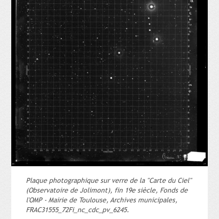
Plaque photographique sur verre de la "Carte du Ciel"
(Observatoire de Jolimont), fin 19e siècle, Fonds de
l'OMP - Mairie de Toulouse, Archives municipales,
FRAC31555_72Fi_nc_cdc_pv_6245.