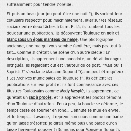
suffisamment pour tendre l’oreille.
Et puis un beau jour (ou peut-être une nuit ?), ils sortent leur
cellulaire respectif pour, machinalement, aller sur les réseaux
sociaux entre deux tâches à faire. Et là, ils tombent tous les
deux sur une publication. Ils découvrent
Toulouse en noir et
blanc sous un épais manteau de neige
. Une photographie
ancienne, une rue qui vous semble familière, mais pas tout à
fait… Comme si c’était une scène d’un autre siècle ! En
description, ils apprennent une anecdote, un détail incongru.
Intrigués, ils regardent qui est l’auteur de ce post. “Mais oui !
Sapristi !” s’exclame Madame Dupond “Ça ne peut être qu’eux
! Les Archives municipales de Toulouse !”. Ils défilent les
publications sur leur profil et ils font connaissance avec ces
illustres Toulousains comme
Mady Mesplé
, ils apprennent ce
qu’était un
sac à procès
, et ils apprécient les photos témoins
d’un Toulouse d’autrefois. Peu à peu, la boucle se déforme, le
temps cesse de tourner en rond… L’ennuie se mue en envie,
et le temps… Il avance, il reprend son cours comme une barbe
qu’on laisse s’étoffer, je dirais même plus une barbe qu’on
laisse fièrement pousser ! (Du moins pour Monsieur Dupont).