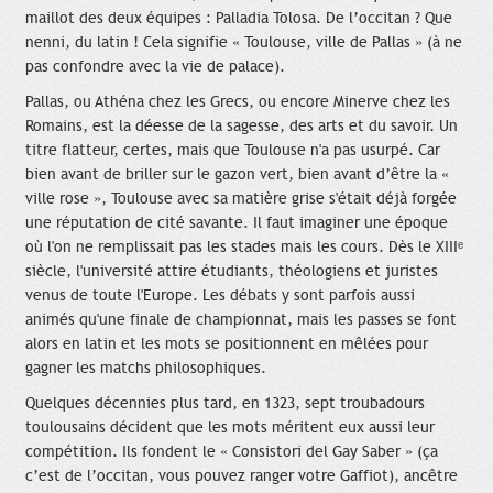
maillot des deux équipes : Palladia Tolosa. De l’occitan ? Que
nenni, du latin ! Cela signifie « Toulouse, ville de Pallas » (à ne
pas confondre avec la vie de palace).
Pallas, ou Athéna chez les Grecs, ou encore Minerve chez les
Romains, est la déesse de la sagesse, des arts et du savoir. Un
titre flatteur, certes, mais que Toulouse n'a pas usurpé. Car
bien avant de briller sur le gazon vert, bien avant d’être la «
ville rose », Toulouse avec sa matière grise s'était déjà forgée
une réputation de cité savante. Il faut imaginer une époque
où l'on ne remplissait pas les stades mais les cours. Dès le XIIIᵉ
siècle, l'université attire étudiants, théologiens et juristes
venus de toute l'Europe. Les débats y sont parfois aussi
animés qu'une finale de championnat, mais les passes se font
alors en latin et les mots se positionnent en mêlées pour
gagner les matchs philosophiques.
Quelques décennies plus tard, en 1323, sept troubadours
toulousains décident que les mots méritent eux aussi leur
compétition. Ils fondent le « Consistori del Gay Saber » (ça
c’est de l’occitan, vous pouvez ranger votre Gaffiot), ancêtre