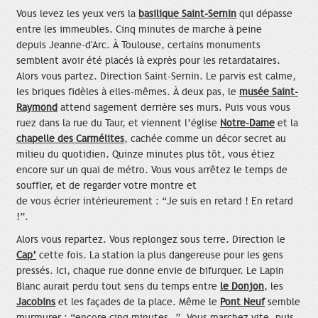
Vous levez les yeux vers la
basilique Saint-Sernin
qui dépasse
entre les immeubles. Cinq minutes de marche à peine
depuis Jeanne-d'Arc. À Toulouse, certains monuments
semblent avoir été placés là exprès pour les retardataires.
Alors vous partez. Direction Saint-Sernin. Le parvis est calme,
les briques fidèles à elles-mêmes. À deux pas, le
musée Saint-
Raymond
attend sagement derrière ses murs. Puis vous vous
ruez dans la rue du Taur, et viennent l’église
Notre-Dame
et la
chapelle des Carmélites
, cachée comme un décor secret au
milieu du quotidien. Quinze minutes plus tôt, vous étiez
encore sur un quai de métro. Vous vous arrêtez le temps de
souffler, et de regarder votre montre et
de vous écrier intérieurement : “Je suis en retard ! En retard
!”.
Alors vous repartez. Vous replongez sous terre. Direction le
Cap’
cette fois. La station la plus dangereuse pour les gens
pressés. Ici, chaque rue donne envie de bifurquer. Le Lapin
Blanc aurait perdu tout sens du temps entre
le Donjon
, les
Jacobins
et les façades de la place. Même le
Pont Neuf
semble
murmurer : “encore cinq minutes…”. Vous marchez vite, puis