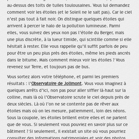
au-dessus des toits de tuiles toulousaines. Vous lui demandez
comment voir les étoiles (et le Soleil ne le sait pas). Car le ciel
n’est pas tout à fait noir. On distingue quelques étoiles qui
arrivent à percer le halo de la pollution lumineuse. Parmi
elles, vous suivez des yeux non pas l’étoile du Berger, mais
une plus discrète, à la lueur timide, qui scintille comme si elle
hésitait à rester. Elle vous rappelle qu’il suffit parfois de peu
pour être un peu plus près des étoiles, même les pieds ancrés
dans le bitume. Mais comment mieux voir les étoiles ? Vous
revenez sur Terre, et toujours pas de bus.
Vous sortez alors votre téléphone, et parmi les premiers
résultats : l’
Observatoire de Jolimont
. Vous vous imaginez à
quelques arrêts d’ici, non pas pour aller siffler là-haut sur la
colline, mais là où l’Observatoire scrute le ciel depuis près de
deux siècles. Là où l’on ne se contente pas de rêver aux
étoiles mais où on les mesure, patiemment, loin des néons.
Sous la coupole, les étoiles brillent entre elles et ne parlent
que de vous. Si seulement vous pouviez en savoir plus sur ce
bâtiment ? Si seulement, il existait un site où vous pourriez
consulter des informations patrimoniales et voir des photos