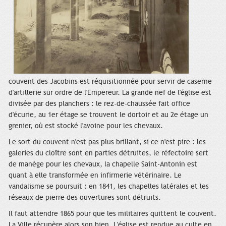
couvent des Jacobins est réquisitionnée pour servir de caserne
d'artillerie sur ordre de l'Empereur. La grande nef de l'église est
divisée par des planchers : le rez-de-chaussée fait office
d'écurie, au 1er étage se trouvent le dortoir et au 2e étage un
grenier, où est stocké l'avoine pour les chevaux.
Le sort du couvent n'est pas plus brillant, si ce n'est pire : les
galeries du cloître sont en parties détruites, le réfectoire sert
de manège pour les chevaux, la chapelle Saint-Antonin est
quant à elle transformée en infirmerie vétérinaire. Le
vandalisme se poursuit : en 1841, les chapelles latérales et les
réseaux de pierre des ouvertures sont détruits.
Il faut attendre 1865 pour que les militaires quittent le couvent.
La Ville récupère alors son bien. L'église est rendue au culte en