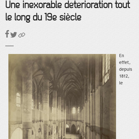
Une inexorable détérioration tout
le long du 19e siècle
En
effet,
depuis
1812,
le