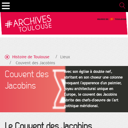
Gestion de vos préférences sur les cookies
Histoire de Toulouse
Lieux
Couvent des Jacobins
Couvent des
Avec son église à double nef,
abritant en son choeur une colonne
Jacobins
évoquant l'apparence d'un palmier,
joyau architectural unique en
Europe, le couvent des Jacobins
abrite des chefs-d'oeuvre de l'art
gothique méridional.
Le Couvent des Jacobins