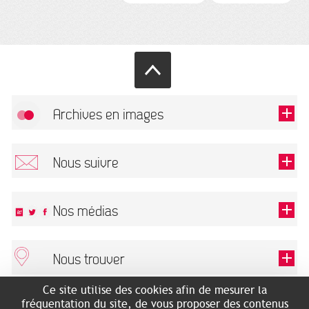
Archives en images
Autoriser
FlickR (badge) est désactivé.
Nous suivre
TOUTES LES IMAGES
Renseigner votre email pour recevoir notre lettre d'information.
Nos médias
Nous trouver
Ce champ est exigé.
OK
Ce site utilise des cookies afin de mesurer la
ARCHIVES MUNICIPALES
RECHERCHES GÉNÉALOGIQUES
fréquentation du site, de vous proposer des contenus