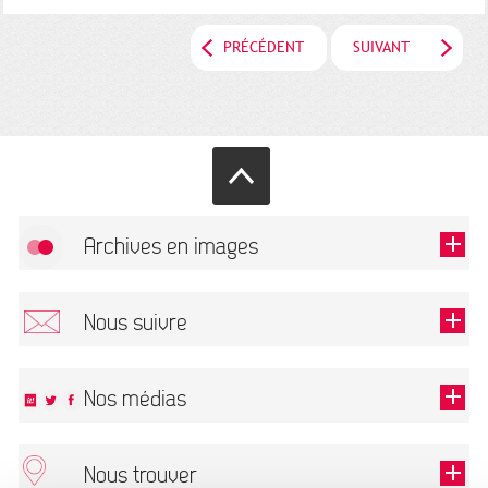
PRÉCÉDENT
SUIVANT
Archives en images
Autoriser
FlickR (badge) est désactivé.
Nous suivre
TOUTES LES IMAGES
Renseigner votre email pour recevoir notre lettre d'information.
Nos médias
Nous trouver
Ce champ est exigé.
OK