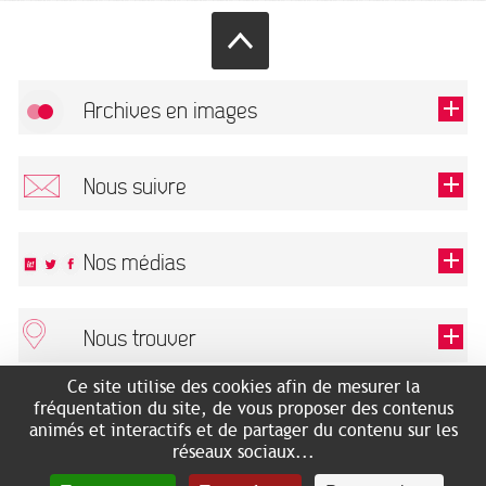
Archives en images
Autoriser
FlickR (badge) est désactivé.
Nous suivre
TOUTES LES IMAGES
Renseigner votre email pour recevoir notre lettre d'information.
Nos médias
Nous trouver
Ce champ est exigé.
OK
Ce site utilise des cookies afin de mesurer la
ARCHIVES MUNICIPALES
RECHERCHES GÉNÉALOGIQUES
fréquentation du site, de vous proposer des contenus
2 rue des Archives
NOUS CONNAÎTRE
animés et interactifs et de partager du contenu sur les
SERVICE ÉDUCATIF
31500 Toulouse
réseaux sociaux...
LES ARCHIVES EN LIGNE
Accès mobilité réduite :