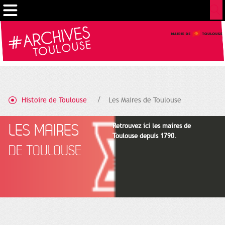
Gestion de vos préférences sur les cookies
Histoire de Toulouse
Les Maires de Toulouse
LES MAIRES
Retrouvez ici les maires de
Toulouse depuis 1790.
DE TOULOUSE