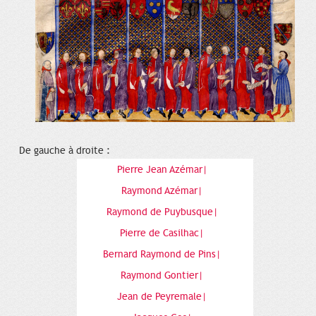
De gauche à droite :
Pierre Jean Azémar|
Raymond Azémar|
Raymond de Puybusque|
Pierre de Casilhac|
Bernard Raymond de Pins|
Raymond Gontier|
Jean de Peyremale|