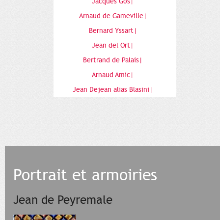
Jacques Gos|
Arnaud de Gameville|
Bernard Yssart|
Jean del Ort|
Bertrand de Palais|
Arnaud Amic|
Jean Dejean alias Blasini|
Portrait et armoiries
Jean de Peyremale