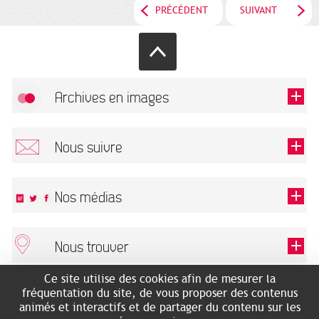
PRÉCÉDENT
SUIVANT
Archives en images
Autoriser
FlickR (badge) est désactivé.
Nous suivre
TOUTES LES IMAGES
Renseigner votre email pour recevoir notre lettre d'information.
Nos médias
Nous trouver
Ce champ est exigé.
OK
Ce site utilise des cookies afin de mesurer la
ARCHIVES MUNICIPALES
RECHERCHES GÉNÉALOGIQUES
fréquentation du site, de vous proposer des contenus
2 rue des Archives
NOUS CONNAÎTRE
animés et interactifs et de partager du contenu sur les