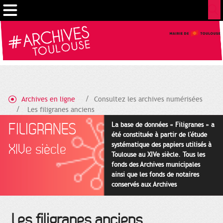
Gestion de vos préférences sur les cookies
Archives en ligne
Consultez les archives numérisées
Les filigranes anciens
FILIGRANES
La base de données « Filigranes » a
été constituée à partir de l'étude
systématique des papiers utilisés à
XIVe siècle
Toulouse au XIVe siècle. Tous les
fonds des Archives municipales
ainsi que les fonds de notaires
conservés aux Archives
départementales pour cette
période ont été utilisés en priorité.
Les filigranes anciens