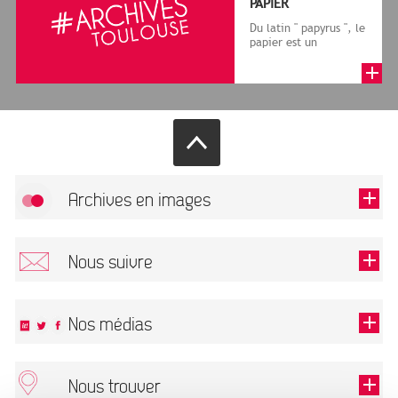
PAPIER
Du latin " papyrus ", le
papier est un
matériau fabriqué
avec des fibres
végétales réduite...
Archives en images
Autoriser
FlickR (badge) est désactivé.
Nous suivre
TOUTES LES IMAGES
Renseigner votre email pour recevoir notre lettre d'information.
Nos médias
Nous trouver
Ce champ est exigé.
OK