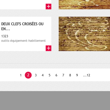
DEUX CLEFS CROISÉES OU
EN...
1323
outils-équipement-habillement
2
1
3
4
5
6
7
8
9
...12