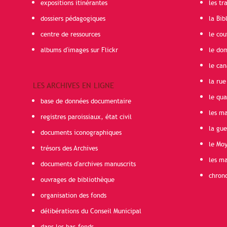
expositions itinérantes
les t
dossiers pédagogiques
la Bib
centre de ressources
le cou
albums d'images sur Flickr
le do
le can
la rue
LES ARCHIVES EN LIGNE
le qua
base de données documentaire
les ma
registres paroissiaux, état civil
la gu
documents iconographiques
le Mo
trésors des Archives
les ma
documents d'archives manuscrits
chron
ouvrages de bibliothèque
organisation des fonds
délibérations du Conseil Municipal