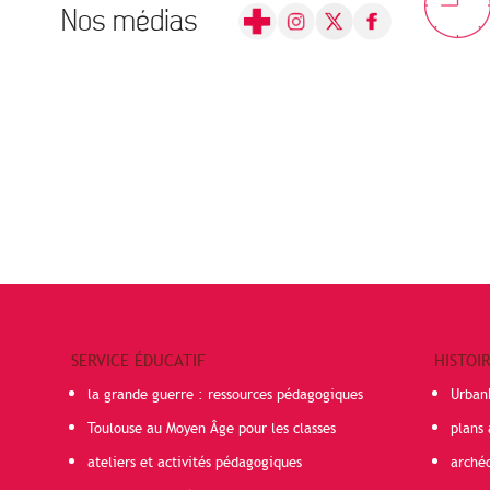
Nos médias
SERVICE ÉDUCATIF
HISTOI
la grande guerre : ressources pédagogiques
Urban
Toulouse au Moyen Âge pour les classes
plans 
ateliers et activités pédagogiques
arché