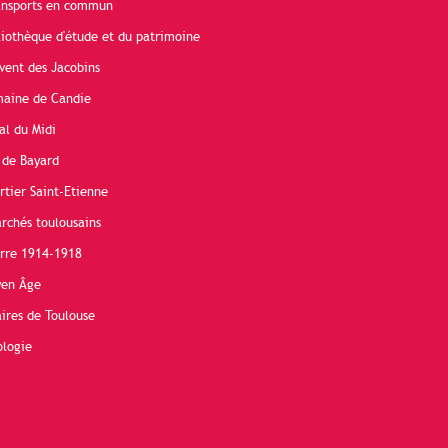
ransports en commun
liothèque d'étude et du patrimoine
vent des Jacobins
maine de Candie
al du Midi
 de Bayard
rtier Saint-Etienne
rchés toulousains
erre 1914-1918
yen Âge
ires de Toulouse
ologie