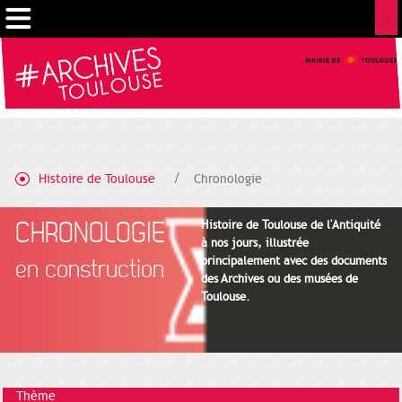
Gestion de vos préférences sur les cookies
Histoire de Toulouse
Chronologie
CHRONOLOGIE
Histoire de Toulouse de l'Antiquité
à nos jours, illustrée
principalement avec des documents
en construction
des Archives ou des musées de
Toulouse.
Thème