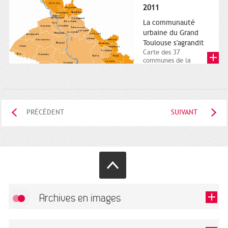
posée. Square
2011
Charles-de-Gaulle.
25...
La communauté
urbaine du Grand
Toulouse s'agrandit
Carte des 37
communes de la
communauté urbaine.
2011. Infographistes
de la Direction de...
PRÉCÉDENT
SUIVANT
Archives en images
Autoriser
FlickR (badge) est désactivé.