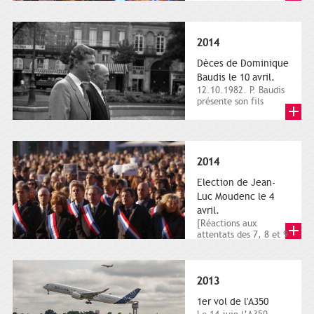
dimanche 21 et 22
novembre,...
2014
Dèces de Dominique
Baudis le 10 avril.
12.10.1982. P. Baudis
présente son fils
Dominique comme
successeur. Place de
Toulouse,...
2014
Election de Jean-
Luc Moudenc le 4
avril.
[Réactions aux
attentats des 7, 8 et 9
janvier 2015]. Place
du Capitole. 8
janvier...
2013
1er vol de l'A350