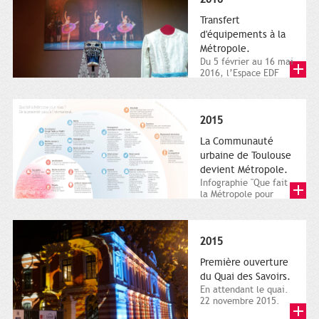
Transfert
d'équipements à la
Métropole.
Du 5 février au 16 mai
2016, l’Espace EDF
Bazacle, le Théâtre et
l’Orchestre national...
2015
La Communauté
urbaine de Toulouse
devient Métropole.
Infographie "Que fait
la Métropole pour
nous ? De la proximité
jusqu'à...
2015
Première ouverture
du Quai des Savoirs.
En attendant le quai.
22 novembre 2015.
Les samedi et