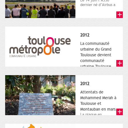
Le 14 juin l’A350
dernier né d’Airbus a
quitté le sol. Patrice
Nin, Photographie...
2012
La communauté
urbaine du Grand
Toulouse devient
communauté
urbaine Toulouse
Le nouveau logotype
de Toulouse
Métropole,
2012
représentant l'anneau
de Moëbius.
Attentats de
Mohammed Merah à
Toulouse et
Montauban en mars.
La plaque en
hommage aux
victimes de Merah est