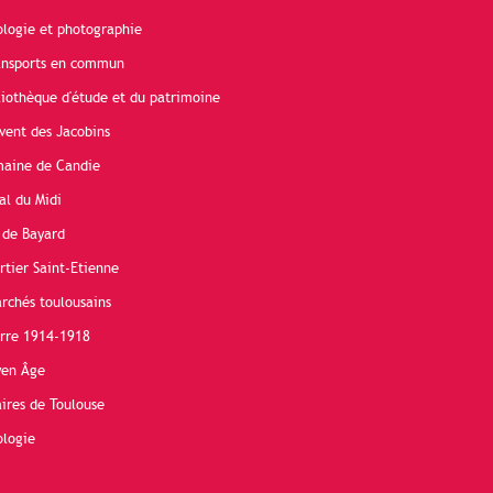
ologie et photographie
ransports en commun
liothèque d'étude et du patrimoine
vent des Jacobins
maine de Candie
al du Midi
 de Bayard
rtier Saint-Etienne
rchés toulousains
erre 1914-1918
yen Âge
ires de Toulouse
ologie