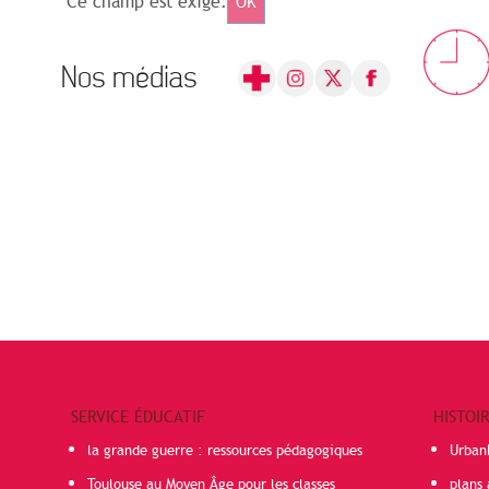
Ce champ est exigé.
OK
Nos médias
SERVICE ÉDUCATIF
HISTOI
la grande guerre : ressources pédagogiques
Urban
Toulouse au Moyen Âge pour les classes
plans 