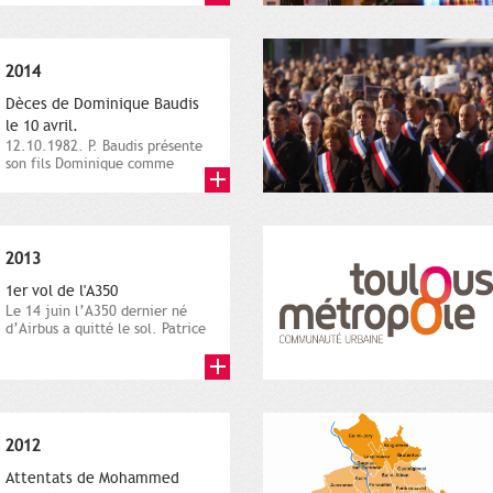
2014
Dèces de Dominique Baudis
le 10 avril.
12.10.1982. P. Baudis présente
son fils Dominique comme
successeur. Place de
Toulouse,...
2013
1er vol de l'A350
Le 14 juin l’A350 dernier né
d’Airbus a quitté le sol. Patrice
Nin, Photographie...
2012
Attentats de Mohammed