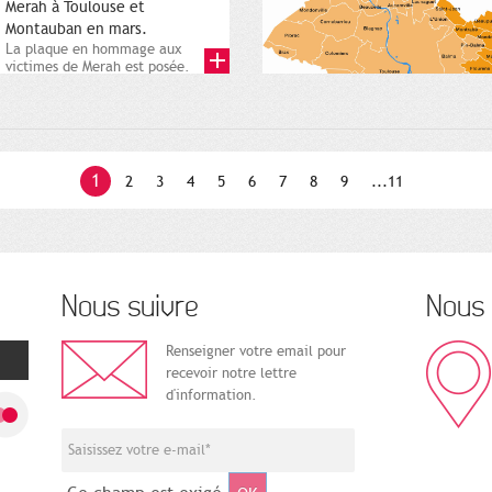
Merah à Toulouse et
Montauban en mars.
La plaque en hommage aux
victimes de Merah est posée.
Square Charles-de-Gaulle. 25...
1
2
3
4
5
6
7
8
9
...11
Nous suivre
Nous 
Renseigner votre email pour
recevoir notre lettre
d'information.