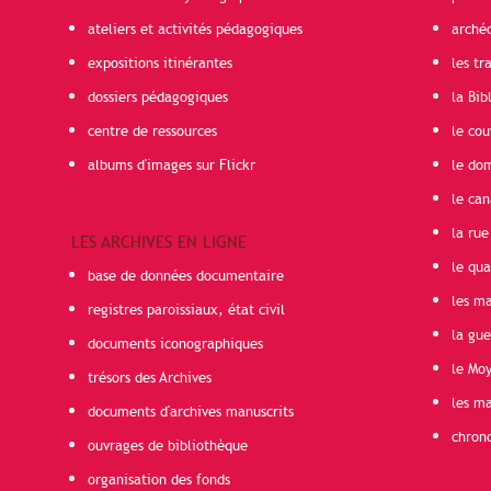
ateliers et activités pédagogiques
arché
expositions itinérantes
les t
dossiers pédagogiques
la Bib
centre de ressources
le cou
albums d'images sur Flickr
le do
le can
la rue
LES ARCHIVES EN LIGNE
le qua
base de données documentaire
les ma
registres paroissiaux, état civil
la gu
documents iconographiques
le Mo
trésors des Archives
les ma
documents d'archives manuscrits
chron
ouvrages de bibliothèque
organisation des fonds