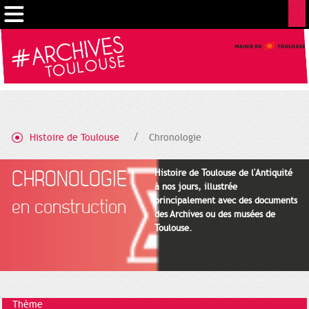
Gestion de vos préférences sur les cookies
Histoire de Toulouse
Chronologie
CHRONOLOGIE
Histoire de Toulouse de l'Antiquité
à nos jours, illustrée
principalement avec des documents
en construction
des Archives ou des musées de
Toulouse.
Thème