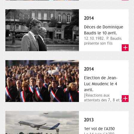
dimanche 21 et 22
novembre,...
2014
Dèces de Dominique
Baudis le 10 avril.
12.10.1982. P. Baudis
présente son fils
Dominique comme
successeur. Place de
Toulouse,...
2014
Election de Jean-
Luc Moudenc le 4
avril.
[Réactions aux
attentats des 7, 8 et 9
janvier 2015]. Place
du Capitole. 8
janvier...
2013
1er vol de l'A350