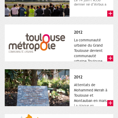
Le 14 juin l’A350
dernier né d’Airbus a
quitté le sol. Patrice
Nin, Photographie...
2012
La communauté
urbaine du Grand
Toulouse devient
communauté
urbaine Toulouse
Le nouveau logotype
de Toulouse
Métropole,
2012
représentant l'anneau
de Moëbius.
Attentats de
Mohammed Merah à
Toulouse et
Montauban en mars.
La plaque en
hommage aux
victimes de Merah est