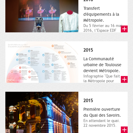
Transfert
d'équipements à la
Métropole.
Du 5 février au 16 mai
2016, l’Espace EDF
Bazacle, le Théâtre et
l’Orchestre national...
2015
La Communauté
urbaine de Toulouse
devient Métropole.
Infographie "Que fait
la Métropole pour
nous ? De la proximité
jusqu'à...
2015
Première ouverture
du Quai des Savoirs.
En attendant le quai.
22 novembre 2015.
Les samedi et