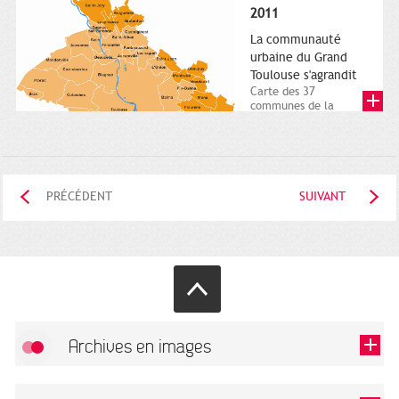
posée. Square
2011
Charles-de-Gaulle.
25...
La communauté
urbaine du Grand
Toulouse s'agrandit
Carte des 37
communes de la
communauté urbaine.
2011. Infographistes
de la Direction de...
PRÉCÉDENT
SUIVANT
Archives en images
Autoriser
FlickR (badge) est désactivé.