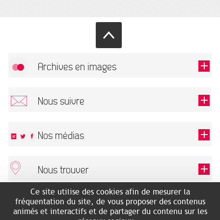
Archives en images
Autoriser
FlickR (badge) est désactivé.
Nous suivre
TOUTES LES IMAGES
Renseigner votre email pour recevoir notre lettre d'information.
Nos médias
Nous trouver
Ce champ est exigé.
OK
Ce site utilise des cookies afin de mesurer la
ARCHIVES MUNICIPALES
RECHERCHES GÉNÉALOGIQUES
fréquentation du site, de vous proposer des contenus
2 rue des Archives
NOUS CONNAÎTRE
animés et interactifs et de partager du contenu sur les
SERVICE ÉDUCATIF