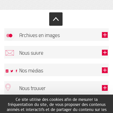
Archives en images
Autoriser
FlickR (badge) est désactivé.
Nous suivre
TOUTES LES IMAGES
Renseigner votre email pour recevoir notre lettre d'information.
Nos médias
Nous trouver
Ce champ est exigé.
OK
Ce site utilise des cookies afin de mesurer la
ARCHIVES MUNICIPALES
RECHERCHES GÉNÉALOGIQUES
fréquentation du site, de vous proposer des contenus
2 rue des Archives
NOUS CONNAÎTRE
animés et interactifs et de partager du contenu sur les