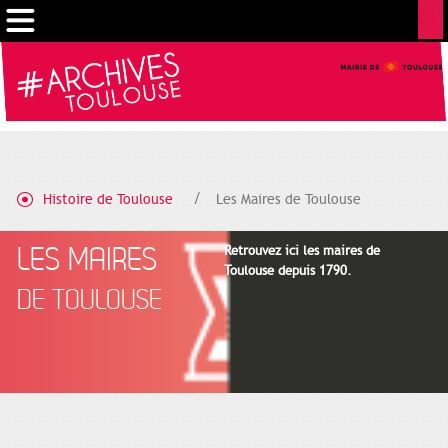
Gestion de vos préférences sur les cookies
Histoire de Toulouse
Les Maires de Toulouse
LES MAIRES
Retrouvez ici les maires de
Toulouse depuis 1790.
DE TOULOUSE