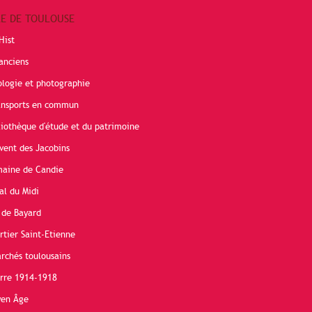
RE DE TOULOUSE
Hist
anciens
ologie et photographie
ransports en commun
liothèque d'étude et du patrimoine
vent des Jacobins
maine de Candie
al du Midi
 de Bayard
rtier Saint-Etienne
rchés toulousains
erre 1914-1918
yen Âge