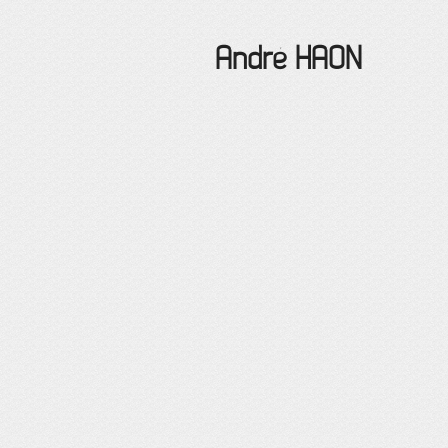
André
HAON