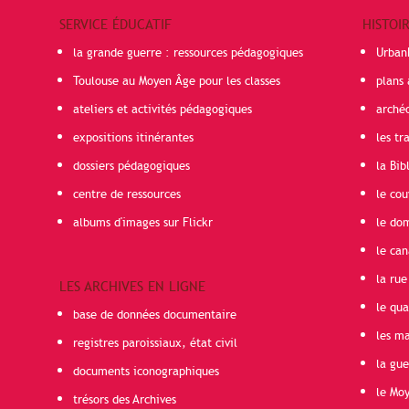
SERVICE ÉDUCATIF
HISTOI
la grande guerre : ressources pédagogiques
Urban
Toulouse au Moyen Âge pour les classes
plans 
ateliers et activités pédagogiques
arché
expositions itinérantes
les t
dossiers pédagogiques
la Bib
centre de ressources
le cou
albums d'images sur Flickr
le do
le can
la rue
LES ARCHIVES EN LIGNE
le qua
base de données documentaire
les ma
registres paroissiaux, état civil
la gu
documents iconographiques
le Mo
trésors des Archives