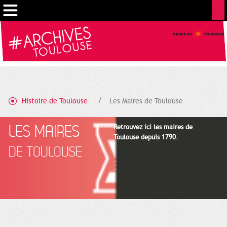
Gestion de vos préférences sur les cookies
Histoire de Toulouse
Les Maires de Toulouse
LES MAIRES
Retrouvez ici les maires de
Toulouse depuis 1790.
DE TOULOUSE