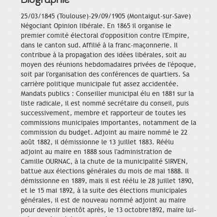
25/03/1845 (Toulouse)-29/09/1905 (Montaigut-sur-Save)
Négociant Opinion libérale. En 1865 il organise le
premier comité électoral d'opposition contre l'Empire,
dans le canton sud. Affilié à la franc-maçonnerie. Il
contribue à la propagation des idées libérales, soit au
moyen des réunions hebdomadaires privées de l'époque,
soit par l'organisation des conférences de quartiers. Sa
carrière politique municipale fut assez accidentée.
Mandats publics : Conseiller municipal élu en 1881 sur la
liste radicale, il est nommé secrétaire du conseil, puis
successivement, membre et rapporteur de toutes les
commissions municipales importantes, notamment de la
commission du budget. Adjoint au maire nommé le 22
août 1882, il démissionne le 13 juillet 1883. Réélu
adjoint au maire en 1888 sous l'administration de
Camille OURNAC, à la chute de la municipalité SIRVEN,
battue aux élections générales du mois de mai 1888. Il
démissionne en 1889, mais il est réélu le 28 juillet 1890,
et le 15 mai 1892, à la suite des élections municipales
générales, il est de nouveau nommé adjoint au maire
pour devenir bientôt après, le 13 octobre1892, maire lui-