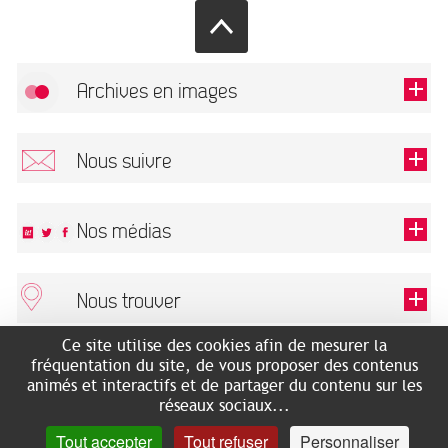
Archives en images
Autoriser
FlickR (badge) est désactivé.
Nous suivre
TOUTES LES IMAGES
Renseigner votre email pour recevoir notre lettre d'information.
Nos médias
Nous trouver
Ce champ est exigé.
OK
Ce site utilise des cookies afin de mesurer la
ARCHIVES MUNICIPALES
RECHERCHES GÉNÉALOGIQUES
fréquentation du site, de vous proposer des contenus
2 rue des Archives
NOUS CONNAÎTRE
animés et interactifs et de partager du contenu sur les
SERVICE ÉDUCATIF
31500 Toulouse
réseaux sociaux...
LES ARCHIVES EN LIGNE
Accès mobilité réduite :
Tout accepter
Tout refuser
Personnaliser
HISTOIRE DE TOULOUSE
7 avenue de Bellevue