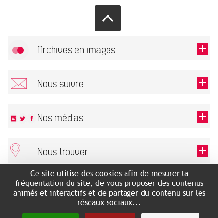
Archives en images
Autoriser
FlickR (badge) est désactivé.
Nous suivre
TOUTES LES IMAGES
Renseigner votre email pour recevoir notre lettre d'information.
Nos médias
Nous trouver
Ce champ est exigé.
OK
Ce site utilise des cookies afin de mesurer la
ARCHIVES MUNICIPALES
RECHERCHES GÉNÉALOGIQUES
fréquentation du site, de vous proposer des contenus
2 rue des Archives
NOUS CONNAÎTRE
animés et interactifs et de partager du contenu sur les
SERVICE ÉDUCATIF
31500 Toulouse
réseaux sociaux...
LES ARCHIVES EN LIGNE
Accès mobilité réduite :