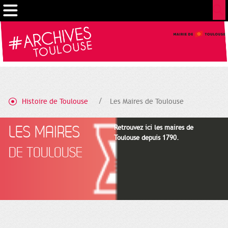
Gestion de vos préférences sur les cookies
Histoire de Toulouse
Les Maires de Toulouse
LES MAIRES
Retrouvez ici les maires de
Toulouse depuis 1790.
DE TOULOUSE