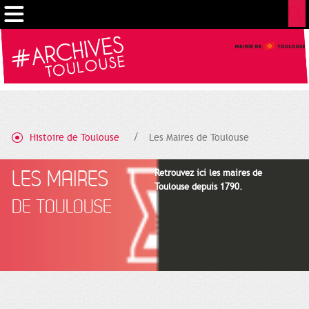
Gestion de vos préférences sur les cookies
Histoire de Toulouse
Les Maires de Toulouse
LES MAIRES
Retrouvez ici les maires de
Toulouse depuis 1790.
DE TOULOUSE