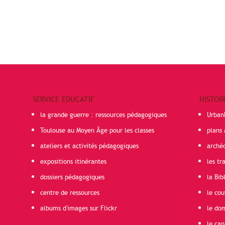
SERVICE ÉDUCATIF
HISTOI
la grande guerre : ressources pédagogiques
Urban
Toulouse au Moyen Âge pour les classes
plans 
ateliers et activités pédagogiques
arché
expositions itinérantes
les t
dossiers pédagogiques
la Bib
centre de ressources
le cou
albums d'images sur Flickr
le do
le can