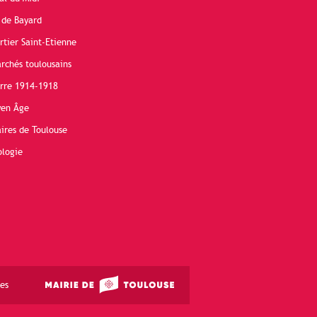
 de Bayard
rtier Saint-Etienne
rchés toulousains
erre 1914-1918
yen Âge
ires de Toulouse
ologie
es