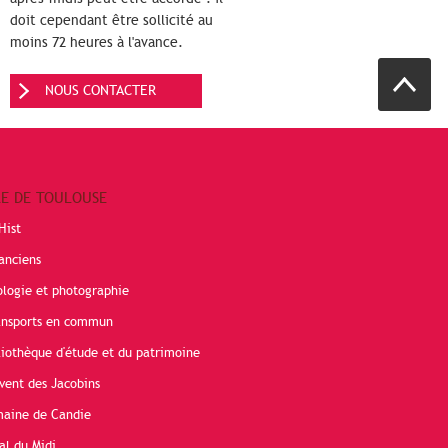
doit cependant être sollicité au
moins 72 heures à l'avance.
NOUS CONTACTER
RE DE TOULOUSE
Hist
anciens
ologie et photographie
ransports en commun
liothèque d'étude et du patrimoine
vent des Jacobins
maine de Candie
al du Midi