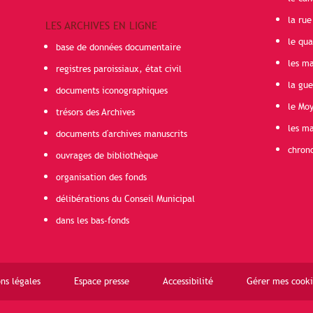
la rue
LES ARCHIVES EN LIGNE
le qua
base de données documentaire
les ma
registres paroissiaux, état civil
la gu
documents iconographiques
le Mo
trésors des Archives
les ma
documents d'archives manuscrits
chron
ouvrages de bibliothèque
organisation des fonds
délibérations du Conseil Municipal
dans les bas-fonds
ns légales
Espace presse
Accessibilité
Gérer mes cooki