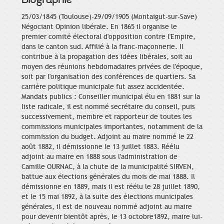
25/03/1845 (Toulouse)-29/09/1905 (Montaigut-sur-Save)
Négociant Opinion libérale. En 1865 il organise le
premier comité électoral d'opposition contre l'Empire,
dans le canton sud. Affilié à la franc-maçonnerie. Il
contribue à la propagation des idées libérales, soit au
moyen des réunions hebdomadaires privées de l'époque,
soit par l'organisation des conférences de quartiers. Sa
carrière politique municipale fut assez accidentée.
Mandats publics : Conseiller municipal élu en 1881 sur la
liste radicale, il est nommé secrétaire du conseil, puis
successivement, membre et rapporteur de toutes les
commissions municipales importantes, notamment de la
commission du budget. Adjoint au maire nommé le 22
août 1882, il démissionne le 13 juillet 1883. Réélu
adjoint au maire en 1888 sous l'administration de
Camille OURNAC, à la chute de la municipalité SIRVEN,
battue aux élections générales du mois de mai 1888. Il
démissionne en 1889, mais il est réélu le 28 juillet 1890,
et le 15 mai 1892, à la suite des élections municipales
générales, il est de nouveau nommé adjoint au maire
pour devenir bientôt après, le 13 octobre1892, maire lui-