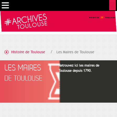
Gestion de vos préférences sur les cookies
Histoire de Toulouse
Les Maires de Toulouse
LES MAIRES
Retrouvez ici les maires de
Toulouse depuis 1790.
DE TOULOUSE