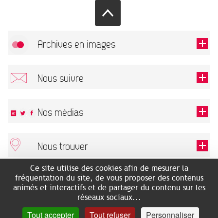
Archives en images
Autoriser
FlickR (badge) est désactivé.
Nous suivre
TOUTES LES IMAGES
Renseigner votre email pour recevoir notre lettre d'information.
Nos médias
Nous trouver
Ce champ est exigé.
OK
Ce site utilise des cookies afin de mesurer la
ARCHIVES MUNICIPALES
RECHERCHES GÉNÉALOGIQUES
fréquentation du site, de vous proposer des contenus
2 rue des Archives
NOUS CONNAÎTRE
animés et interactifs et de partager du contenu sur les
SERVICE ÉDUCATIF
31500 Toulouse
réseaux sociaux...
LES ARCHIVES EN LIGNE
Accès mobilité réduite :
Tout accepter
Tout refuser
Personnaliser
HISTOIRE DE TOULOUSE
7 avenue de Bellevue