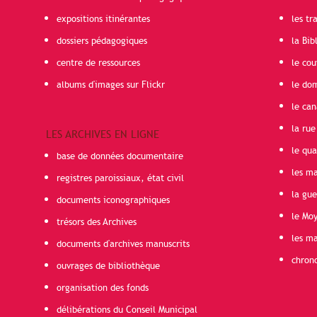
expositions itinérantes
les t
dossiers pédagogiques
la Bib
centre de ressources
le cou
albums d'images sur Flickr
le do
le can
la rue
LES ARCHIVES EN LIGNE
le qua
base de données documentaire
les ma
registres paroissiaux, état civil
la gu
documents iconographiques
le Mo
trésors des Archives
les ma
documents d'archives manuscrits
chron
ouvrages de bibliothèque
organisation des fonds
délibérations du Conseil Municipal