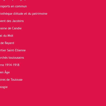
ransports en commun
liothèque d'étude et du patrimoine
vent des Jacobins
maine de Candie
al du Midi
 de Bayard
rtier Saint-Etienne
rchés toulousains
erre 1914-1918
yen Âge
ires de Toulouse
ologie