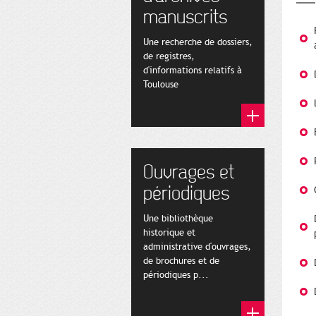
manuscrits
Une recherche de dossiers,
de registres,
d'informations relatifs à
Toulouse
Ouvrages et
périodiques
Une bibliothèque
historique et
administrative d'ouvrages,
de brochures et de
périodiques p...