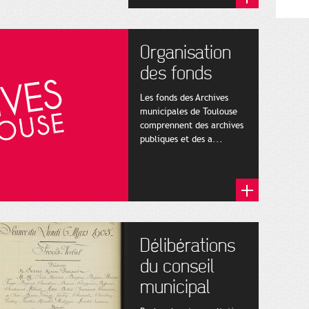
Organisation
des fonds
Les fonds des Archives
municipales de Toulouse
comprennent des archives
publiques et des a...
Délibérations
du conseil
municipal