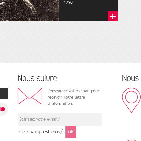
1790
Nous suivre
Nous 
Renseigner votre email pour
recevoir notre lettre
d'information.
Ce champ est exigé.
OK