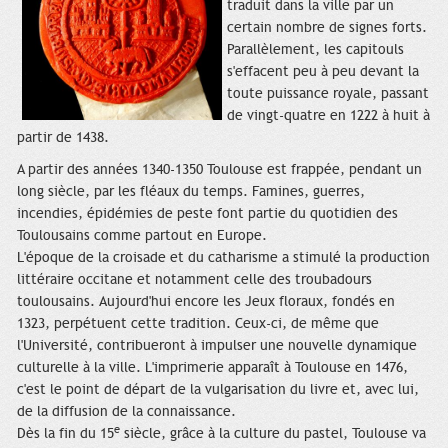
traduit dans la ville par un
certain nombre de signes forts.
Parallèlement, les capitouls
s'effacent peu à peu devant la
toute puissance royale, passant
de vingt-quatre en 1222 à huit à
partir de 1438.
A partir des années 1340-1350 Toulouse est frappée, pendant un
long siècle, par les fléaux du temps. Famines, guerres,
incendies, épidémies de peste font partie du quotidien des
Toulousains comme partout en Europe.
L'époque de la croisade et du catharisme a stimulé la production
littéraire occitane et notamment celle des troubadours
toulousains. Aujourd'hui encore les Jeux floraux, fondés en
1323, perpétuent cette tradition. Ceux-ci, de même que
l'Université, contribueront à impulser une nouvelle dynamique
culturelle à la ville. L'imprimerie apparaît à Toulouse en 1476,
c'est le point de départ de la vulgarisation du livre et, avec lui,
de la diffusion de la connaissance.
e
Dès la fin du 15
siècle, grâce à la culture du pastel, Toulouse va