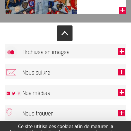
Archives en images
Autoriser
FlickR (badge) est désactivé.
Nous suivre
TOUTES LES IMAGES
Renseigner votre email pour recevoir notre lettre d'information.
Nos médias
Nous trouver
Ce champ est exigé.
OK
Ce site utilise des cookies afin de mesurer la
ARCHIVES MUNICIPALES