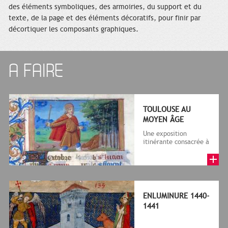
des éléments symboliques, des armoiries, du support et du
texte, de la page et des éléments décoratifs, pour finir par
décortiquer les composants graphiques.
A FAIRE
TOULOUSE AU
MOYEN ÂGE
Une exposition
itinérante consacrée à
Toulouse au Moyen
Âge, des Wisigoths au
siècle d'Or,...
ENLUMINURE 1440-
1441