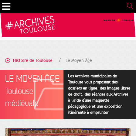
Gestion de vos préférences sur les cookies
Histoire de Toulouse
Le Moyen Âge
LE MOYEN ÂGE
Les Archives municipales de
Toulouse vous proposent des
dossiers en ligne, des images libres
Toulouse
de droit, des séances aux Archives
à l'aide d'une maquette
médiévale
pédagogique et une exposition
itinérante à emprunter
gratuitement.