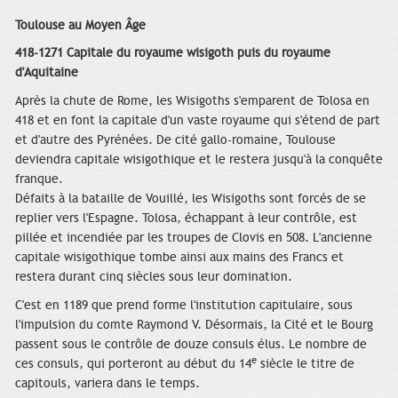
Toulouse au Moyen Âge
418-1271 Capitale du royaume wisigoth puis du royaume
d'Aquitaine
Après la chute de Rome, les Wisigoths s'emparent de Tolosa en
418 et en font la capitale d'un vaste royaume qui s'étend de part
et d'autre des Pyrénées. De cité gallo-romaine, Toulouse
deviendra capitale wisigothique et le restera jusqu'à la conquête
franque.
Défaits à la bataille de Vouillé, les Wisigoths sont forcés de se
replier vers l'Espagne. Tolosa, échappant à leur contrôle, est
pillée et incendiée par les troupes de Clovis en 508. L'ancienne
capitale wisigothique tombe ainsi aux mains des Francs et
restera durant cinq siècles sous leur domination.
C'est en 1189 que prend forme l'institution capitulaire, sous
l'impulsion du comte Raymond V. Désormais, la Cité et le Bourg
passent sous le contrôle de douze consuls élus. Le nombre de
e
ces consuls, qui porteront au début du 14
siècle le titre de
capitouls, variera dans le temps.