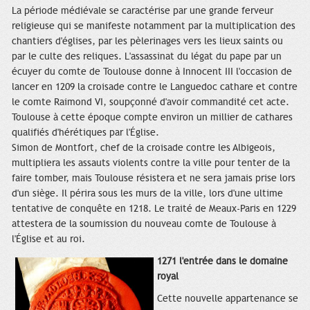
La période médiévale se caractérise par une grande ferveur
religieuse qui se manifeste notamment par la multiplication des
chantiers d'églises, par les pèlerinages vers les lieux saints ou
par le culte des reliques. L'assassinat du légat du pape par un
écuyer du comte de Toulouse donne à Innocent III l'occasion de
lancer en 1209 la croisade contre le Languedoc cathare et contre
le comte Raimond VI, soupçonné d'avoir commandité cet acte.
Toulouse à cette époque compte environ un millier de cathares
qualifiés d'hérétiques par l'Église.
Simon de Montfort, chef de la croisade contre les Albigeois,
multipliera les assauts violents contre la ville pour tenter de la
faire tomber, mais Toulouse résistera et ne sera jamais prise lors
d'un siège. Il périra sous les murs de la ville, lors d'une ultime
tentative de conquête en 1218. Le traité de Meaux-Paris en 1229
attestera de la soumission du nouveau comte de Toulouse à
l'Église et au roi.
1271 l'entrée dans le domaine
royal
Cette nouvelle appartenance se